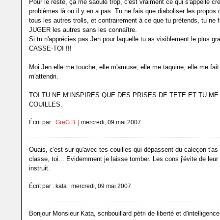
Pour le reste, ça me saoûle trop, c'est vraiment ce qui s'appelle cr
problèmes là ou il y en a pas. Tu ne fais que diaboliser les propo
tous les autres trolls, et contrairement à ce que tu prétends, tu ne 
JUGER les autres sans les connaître.
Si tu n'apprécies pas Jen pour laquelle tu as visiblement le plus gr
CASSE-TOI !!!
Moi Jen elle me touche, elle m'amuse, elle me taquine, elle me fait r
m'attendri.
TOI TU NE M'INSPIRES QUE DES PRISES DE TETE ET TU M
COUILLES.
Écrit par :
GreG B.
| mercredi, 09 mai 2007
Ouais, c'est sur qu'avec tes couilles qui dépassent du caleçon t'as
classe, toi... Evidemment je laisse tomber. Les cons j'évite de leur 
instruit.
Écrit par : kata | mercredi, 09 mai 2007
Bonjour Monsieur Kata, scribouillard pétri de liberté et d'intelligence