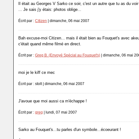
Il était au Georges V Sarko ce soir, c'est un autre que tu as du voi
... Je sais j'y étais: photos oblige...
Écrit par :
Citizen
| dimanche, 06 mai 2007
Bah excuse-moi Citizen... mais il était bien au Fouquet's avec akeu
c'était quand même filmé en direct.
Écrit par :
Greg B. (Envoyé Spécial au Fouquet's)
| dimanche, 06 mai 2
moi je le kiff ce mec
Écrit par : stolt | dimanche, 06 mai 2007
J'avoue que moi aussi ca m'échappe !
Écrit par :
greg
| lundi, 07 mai 2007
Sarko au Fouquet's...tu parles d'un symbole...écoeurant !