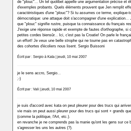
de "plouc"... Un tel quolibet appelle une argumentation précise et 
d'exemples probants. Quels éléments prouvent que Jen remplit eff
caractéristiques d'une "plouc"? Si tu assumes ce terme, explique-to
démocratique: une attaque doit s'accompagner d'une explication... J
que "plouc" signifie rustre, puisque ta connaissance du français res
J'exige une réponse rapide et exempte de fautes d'orthographe, si 
petites cordes biensûr... Ici, c'est pas la Croatie! On parle le franç
un effort! Je veux une belle strophe qui ne tourne pas en catastro
des cohortes d'écoliers nous lisent. Sergio Buissoni
Écrit par : Sergio à Kata | jeudi, 10 mai 2007
je le sens accro, Sergio...
;-)
Écrit par : Vali | jeudi, 10 mai 2007
je suis d'accord avec kata on peut pleurer pour des trucs qui arrive
vie mais on peut aussi pleurer pour des trucs qui sont + grands 
(comme la politique, l'Art, etc.).
en revanche je ne comprends pas la manie qu'ont les gens sur ce 
s'agresser les uns les autres (?).