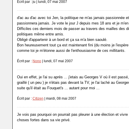
Écrit par : ju | lundi, 07 mai 2007
d'ac au d'ac avec toi Jen, la politique ne m'as jamais passionnée e
passionnera jamais. Je vote le jour J depuis mes 18 ans et je m'en 
Difficiles ces derniers mois de passer au travers des mailles des d
politiques même entre amis.
Obligé d'appartenir à un bord et ça sa m'a bien saoulé.
Bon heureusement tout ça est maintenant fini (du moins je l'espère 
comme toi je m'étonne aussi de l'enthousiasme de ces millitants.
Écrit par :
Nono
| lundi, 07 mai 2007
Oui en effet, je l'ai su après ... j'etais au Georges V où il est passé,
graillé ( un peu ) je n'étais pas devant la TV, je l'ai laché au George
suite qu'il était au Fouquet's ... autant pour moi ...
Écrit par :
Citizen
| mardi, 08 mai 2007
Je vois pas pourquoi on pourrait pas pleurer à une élection et vivre
choses fortes dans sa vie privé.