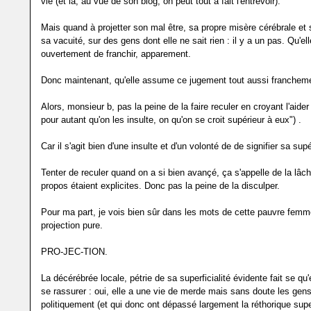
vie (et là, au vue de son blog, on peut tout à fait l'entrevoir).
Mais quand à projetter son mal être, sa propre misère cérébrale et 
sa vacuité, sur des gens dont elle ne sait rien : il y a un pas. Qu'e
ouvertement de franchir, apparement.
Donc maintenant, qu'elle assume ce jugement tout aussi franchem
Alors, monsieur b, pas la peine de la faire reculer en croyant l'aider
pour autant qu'on les insulte, on qu'on se croit supérieur à eux") .
Car il s'agit bien d'une insulte et d'un volonté de de signifier sa supé
Tenter de reculer quand on a si bien avançé, ça s'appelle de la lâc
propos étaient explicites. Donc pas la peine de la disculper.
Pour ma part, je vois bien sûr dans les mots de cette pauvre femm
projection pure.
PRO-JEC-TION.
La décérébrée locale, pétrie de sa superficialité évidente fait se qu'
se rassurer : oui, elle a une vie de merde mais sans doute les ge
politiquement (et qui donc ont dépassé largement la réthorique super