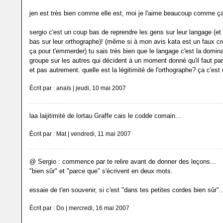
jen est très bien comme elle est, moi je l'aime beaucoup comme ç
sergio c'est un coup bas de reprendre les gens sur leur langage (et
bas sur leur orthographe)! (même si à mon avis kata est un faux cro
ça pour t'emmerder) tu sais très bien que le langage c'est la domina
groupe sur les autres qui décident à un moment donné qu'il faut p
et pas autrement. quelle est la légitimité de l'orthographe? ça c'est 
Écrit par : anaïs | jeudi, 10 mai 2007
laa laijitimité de lortau Graffe cais le codde comain...
Écrit par : Mat | vendredi, 11 mai 2007
@ Sergio : commence par te relire avant de donner des leçons...
"bien sûr" et "parce que" s'écrivent en deux mots.
essaie de t'en souvenir, si c'est "dans tes petites cordes bien sûr"..
Écrit par : Do | mercredi, 16 mai 2007