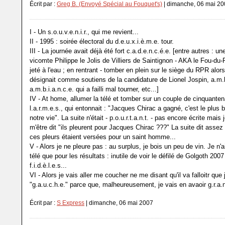
Écrit par :
Greg B. (Envoyé Spécial au Fouquet's)
| dimanche, 06 mai 2
I - Un s.o.u.v.e.n.i.r., qui me revient...
II - 1995 : soirée électoral du d.e.u.x.i.è.m.e. tour.
III - La journée avait déjà été fort c.a.d.e.n.c.é.e. [entre autres : u
vicomte Philippe le Jolis de Villiers de Saintignon - AKA le Fou-du-P
jeté à l'eau ; en rentrant - tomber en plein sur le siège du RPR alor
désignait comme soutiens de la candidature de Lionel Jospin, a.m.b
a.m.b.i.a.n.c.e. qui a failli mal tourner, etc...]
IV - At home, allumer la télé et tomber sur un couple de cinquanten
l.a.r.m.e.s., qui entonnait : "Jacques Chirac a gagné, c'est le plus 
notre vie". La suite n'était - p.o.u.r.t.a.n.t. - pas encore écrite mai
m'être dit "ils pleurent pour Jacques Chirac ???" La suite dit assez 
ces pleurs étaient versées pour un saint homme...
V - Alors je ne pleure pas : au surplus, je bois un peu de vin. Je n'
télé que pour les résultats : inutile de voir le défilé de Golgoth 200
f.i.d.è.l.e.s...
VI - Alors je vais aller me coucher ne me disant qu'il va falloitr que 
"g.a.u.c.h.e." parce que, malheureusement, je vais en avaoir g.r.a.
Écrit par :
S Express
| dimanche, 06 mai 2007