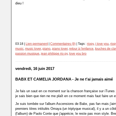
dieu !
03:18 |
Lien permanent
|
Commentaires (9)
| Tags :
riopy
,
i love you
,
riop
music
,
music lover
,
piano
,
piano lover
,
retour à l'enfance
,
touches de cla
passion musique
,
jean philippe rio py
,
love you bro
vendredi, 16 juin 2017
BABX ET CAMELIA JORDANA - Je ne t'ai jamais aimé
Je fais un saut en ce moment sur la chanson française sur iTunes
je sais bien que rien ne me plaît en ce moment mais faut faire un ef
Je suis tombée sur l'album Ascensions de Babx, pas fan mais j'aim
premiers titres intitulés Omaya (un triptyque musical), il y a un côt
(l'album) de Paolo Conte que j'apprécie, le reste pas mon style. Bre