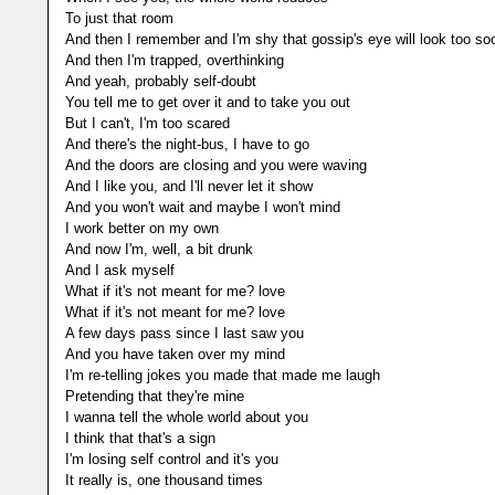
To just that room
And then I remember and I'm shy that gossip's eye will look too so
And then I'm trapped, overthinking
And yeah, probably self-doubt
You tell me to get over it and to take you out
But I can't, I'm too scared
And there's the night-bus, I have to go
And the doors are closing and you were waving
And I like you, and I'll never let it show
And you won't wait and maybe I won't mind
I work better on my own
And now I'm, well, a bit drunk
And I ask myself
What if it's not meant for me? love
What if it's not meant for me? love
A few days pass since I last saw you
And you have taken over my mind
I'm re-telling jokes you made that made me laugh
Pretending that they're mine
I wanna tell the whole world about you
I think that that's a sign
I'm losing self control and it's you
It really is, one thousand times