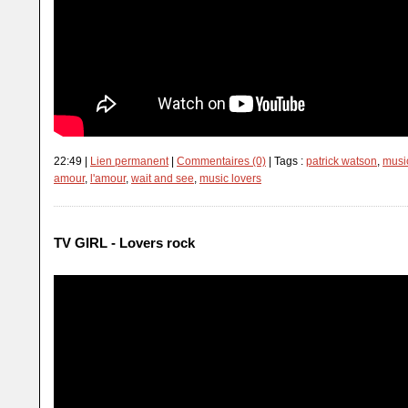
22:49 |
Lien permanent
|
Commentaires (0)
| Tags :
patrick watson
,
music
amour
,
l'amour
,
wait and see
,
music lovers
TV GIRL - Lovers rock