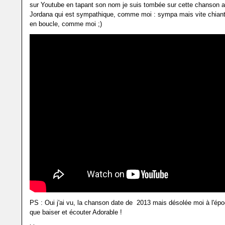
sur Youtube en tapant son nom je suis tombée sur cette chanson 
Jordana qui est sympathique, comme moi : sympa mais vite chiant
en boucle, comme moi ;)
PS : Oui j'ai vu, la chanson date de 2013 mais désolée moi à l'épo
que baiser et écouter Adorable !