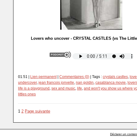
Lovers who uncover - CRYSTAL CASTLES (vs The Little
01:51 |
Lien permanent
|
Commentaires (0)
| Tags :
crystals castles
,
love
undercover
,
jean francois jonvelle
,
nan goldin
,
casablanca movie
,
lover
life is a playground
,
sex and music
,
life
,
and won't you show us where yo
littles ones
1
2
Page suivante
Déclarer un contenu 