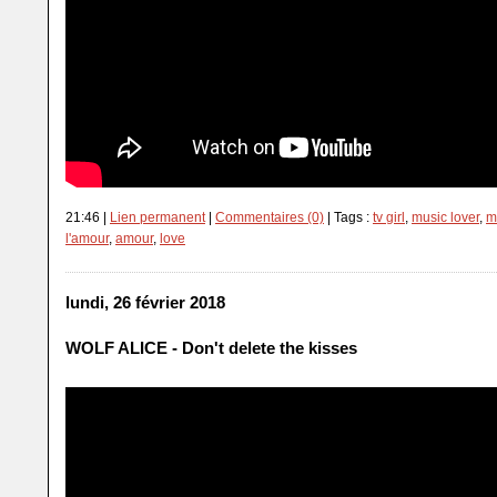
21:46 |
Lien permanent
|
Commentaires (0)
| Tags :
tv girl
,
music lover
,
m
l'amour
,
amour
,
love
lundi, 26 février 2018
WOLF ALICE - Don't delete the kisses