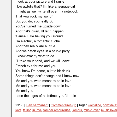
I look at your picture and I smile
How awful's that? I'm like a teenage girl
I might as well write all over my notebook
That you 'rock my world!'
But you do, you really do
You've turned me upside down
And that's okay, I'll let it happen
'Cause I like having you around
I'm electric, a romantic cliché
And they really are all true
And we catch eyes in a stupid party
I know exactly what to do
I'll take your hand, and we will leave
French exit for me and you
You know I'm home, a little bit drunk
Some things don't change and I know now
Me and you were meant to be in love
Me and you were meant to be in love
Me and you
I see the signs of a lifetime, you 'til I die
23:58 |
Lien permanent
|
Commentaires (2)
| Tags :
wolf alice
,
don't dele
love
,
falling in love
,
tomber amoureuse
,
l'amour
,
music lover
,
music love