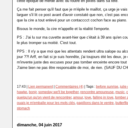
cette époque de merde avec du foutre en pixels dans sa tête.
Ça me fait penser qu'il faut que je m'épile le maillot, ça urge je vais
larguer s'il lit ce post avant d'avoir constaté que non, c'est pas enc
que la cire a tout enlevé pour un contacccct cochon face au piano.
Bisous le monde, la cire m'appelle et la réalité l'emporte.
PS : J'ai lu sur ma cuvette avant-hier que c'était à 39 ans qu'en co
le plus tromper sa moitié. C'est tout.
PPS : Il n'y a que moi que les attentats rendent ultra salope ou alc
jour ??! Arff, en fait si je suis honnête, j'ai toujours été les deux, je
m'invente juste des excuses pour pas tomber enceinte encore tout 
J'aime bien ne pas être responsable de moi, de rien. (SAUF DU CH
17:43 |
Lien permanent
|
Commentaires (4)
| Tags :
before sunrise
,
julie
hawke
,
bonjr
,
someday we'll be together
,
rencontre amoureuse
,
music
,
c
quelqu'un qu'on vient de rencontrer
,
amour
,
love
,
falling in love
,
tomber 
ouais je m'emballe pour les mots clés
,
papillons dans le ventre
,
butterfli
stomach
dimanche, 04 juin 2017