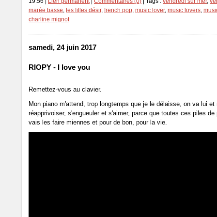
19:56 |
Lien permanent
|
Commentaires (0)
| Tags :
vendredi sur mer
,
ve
marée basse
,
les filles désir
,
french pop
,
music lover
,
music lovers
,
musi
charline mignot
samedi, 24 juin 2017
RIOPY - I love you
Remettez-vous au clavier.
Mon piano m'attend, trop longtemps que je le délaisse, on va lui et
réapprivoiser, s'engueuler et s'aimer, parce que toutes ces piles de
vais les faire miennes et pour de bon, pour la vie.