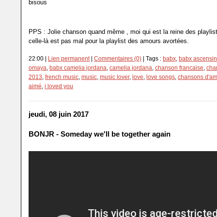
bisous
PPS : Jolie chanson quand même , moi qui est la reine des playlist
celle-là est pas mal pour la playlist des amours avortées.
22:00 |
Lien permanent
|
Commentaires (0)
| Tags :
babx
,
babx ascensin
omaya
,
babx camelia jordana
,
camelia jordana
,
chanson francaise
,
cha
2013
,
french music
,
music
,
music lover
,
love
,
love songs
,
chansons d'am
aimé
,
i loved you
jeudi, 08 juin 2017
BONJR - Someday we'll be together again