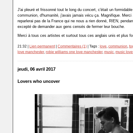
J'ai pleuré et frissonné tout le long du concert, c'était un formidab
communion, d'humanité, j'avais jamais vécu ça. Magnifique. Merci 
reparlerai pas de la France qui ne nous a rien donné, RIEN, penda
excepté de demander aux gens censés de fermer leur bouche.
Merci à tous ces artistes et surtout tous ces anglais unis et plus fo
21:32 |
Lien permanent
|
Commentaires (1)
| Tags :
love
,
communion
,
to
love manchester
,
robie williams one love manchester
,
music
,
music love
jeudi, 06 avril 2017
Lovers who uncover