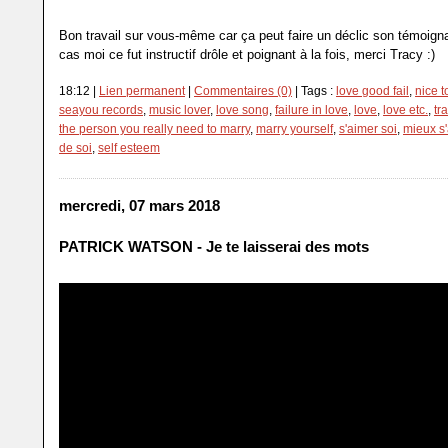
Bon travail sur vous-même car ça peut faire un déclic son témoign
cas moi ce fut instructif drôle et poignant à la fois, merci Tracy :)
18:12 |
Lien permanent
|
Commentaires (0)
| Tags :
love good fail
,
nice 
seayou records
,
music lover
,
love song
,
failure in love
,
love
,
love etc.
,
tr
the person you really need to marry
,
marry yourself
,
s'aimer soi
,
mieux s
de soi
,
self esteem
mercredi, 07 mars 2018
PATRICK WATSON - Je te laisserai des mots