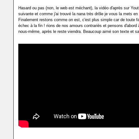
Hasard ou pas (non, le web est méchant), la vidéo d'après sur Youtu
suivante et comme j'ai trouvé la nana très drôle je vous la mets en 
Finalement restons comme on est, c'est plus simple car de toute f
échec à la fin ! rions de nos amours contrariés et pensons d'abord
nous-même, après le reste viendra. Beaucoup aimé son texte et sa 