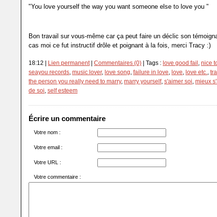
"You love yourself the way you want someone else to love you "
Bon travail sur vous-même car ça peut faire un déclic son témoign
cas moi ce fut instructif drôle et poignant à la fois, merci Tracy :)
18:12 |
Lien permanent
|
Commentaires (0)
| Tags :
love good fail
,
nice 
seayou records
,
music lover
,
love song
,
failure in love
,
love
,
love etc.
,
tr
the person you really need to marry
,
marry yourself
,
s'aimer soi
,
mieux s
de soi
,
self esteem
Écrire un commentaire
Votre nom :
Votre email :
Votre URL :
Votre commentaire :