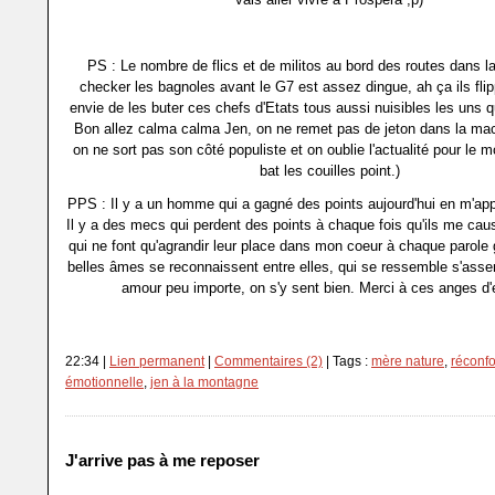
PS : Le nombre de flics et de militos au bord des routes dans l
checker les bagnoles avant le G7 est assez dingue, ah ça ils flip
envie de les buter ces chefs d'Etats tous aussi nuisibles les uns q
Bon allez calma calma Jen, on ne remet pas de jeton dans la mac
on ne sort pas son côté populiste et on oublie l'actualité pour le 
bat les couilles point.)
PPS : Il y a un homme qui a gagné des points aujourd'hui en m'appe
Il y a des mecs qui perdent des points à chaque fois qu'ils me caus
qui ne font qu'agrandir leur place dans mon coeur à chaque parole
belles âmes se reconnaissent entre elles, qui se ressemble s'asse
amour peu importe, on s'y sent bien. Merci à ces anges d'e
22:34 |
Lien permanent
|
Commentaires (2)
| Tags :
mère nature
,
réconfo
émotionnelle
,
jen à la montagne
J'arrive pas à me reposer