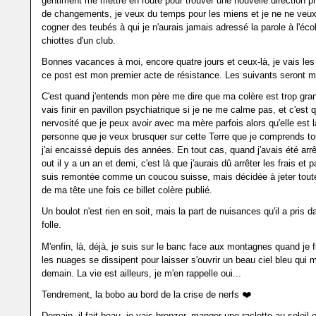
gentiment me mettre en route pour trouver une nouvelle direction pro
de changements, je veux du temps pour les miens et je ne ne veu
cogner des teubés à qui je n'aurais jamais adressé la parole à l'éco
chiottes d'un club.
Bonnes vacances à moi, encore quatre jours et ceux-là, je vais les
ce post est mon premier acte de résistance. Les suivants seront ma
C'est quand j'entends mon père me dire que ma colère est trop gran
vais finir en pavillon psychiatrique si je ne me calme pas, et c'est 
nervosité que je peux avoir avec ma mère parfois alors qu'elle est l
personne que je veux brusquer sur cette Terre que je comprends to
j'ai encaissé depuis des années. En tout cas, quand j'avais été arr
out il y a un an et demi, c'est là que j'aurais dû arrêter les frais et pa
suis remontée comme un coucou suisse, mais décidée à jeter tout
de ma tête une fois ce billet colère publié.
Un boulot n'est rien en soit, mais la part de nuisances qu'il a pris 
folle.
M'enfin, là, déjà, je suis sur le banc face aux montagnes quand je f
les nuages se dissipent pour laisser s'ouvrir un beau ciel bleu qui m
demain. La vie est ailleurs, je m'en rappelle oui...
Tendrement, la bobo au bord de la crise de nerfs ❤️
Demain, il fait beau, je vais bronzer, manger une raclette au soleil e