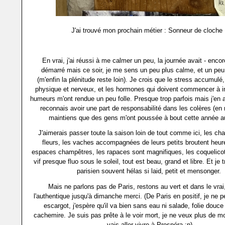
J'ai trouvé mon prochain métier : Sonneur de cloche 
En vrai, j'ai réussi à me calmer un peu, la journée avait - encor
démarré mais ce soir, je me sens un peu plus calme, et un peu
(m'enfin la plénitude reste loin). Je crois que le stress accumulé
physique et nerveux, et les hormones qui doivent commencer à i
humeurs m'ont rendue un peu folle. Presque trop parfois mais j'en 
reconnais avoir une part de responsabilité dans les colères (en 
maintiens que des gens m'ont poussée à bout cette année au 
J'aimerais passer toute la saison loin de tout comme ici, les c
fleurs, les vaches accompagnées de leurs petits broutent heur
espaces champêtres, les rapaces sont magnifiques, les coquelicot
vif presque fluo sous le soleil, tout est beau, grand et libre. Et je 
parisien souvent hélas si laid, petit et mensonger.
Mais ne parlons pas de Paris, restons au vert et dans le vrai
l'authentique jusqu'à dimanche merci. (De Paris en positif, je ne
escargot, j'espère qu'il va bien sans eau ni salade, folie dou
cachemire. Je suis pas prête à le voir mort, je ne veux plus de mor
vais aller vivre à Prospéra ;p)