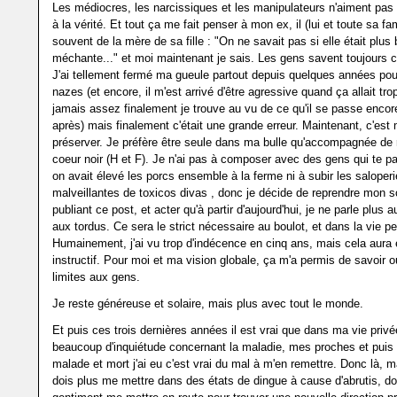
Les médiocres, les narcissiques et les manipulateurs n'aiment pas 
à la vérité. Et tout ça me fait penser à mon ex, il (lui et toute sa fam
souvent de la mère de sa fille : "On ne savait pas si elle était plus
méchante..." et moi maintenant je sais. Les gens savent toujours ce
J'ai tellement fermé ma gueule partout depuis quelques années pou
nazes (et encore, il m'est arrivé d'être agressive quand ça allait tro
jamais assez finalement je trouve au vu de ce qu'il se passe encor
après) mais finalement c'était une grande erreur. Maintenant, c'est 
préserver. Je préfère être seule dans ma bulle qu'accompagnée de 
coeur noir (H et F). Je n'ai pas à composer avec des gens qui te p
on avait élevé les porcs ensemble à la ferme ni à subir les saloper
malveillantes de toxicos divas , donc je décide de reprendre mon s
publiant ce post, et acter qu'à partir d'aujourd'hui, je ne parle plus 
aux tordus. Ce sera le strict nécessaire au boulot, et dans la vie pe
Humainement, j'ai vu trop d'indécence en cinq ans, mais cela aura 
instructif. Pour moi et ma vision globale, ça m'a permis de savoir 
limites aux gens.
Je reste généreuse et solaire, mais plus avec tout le monde.
Et puis ces trois dernières années il est vrai que dans ma vie privée
beaucoup d'inquiétude concernant la maladie, mes proches et puis
malade et mort j'ai eu c'est vrai du mal à m'en remettre. Donc là, m
dois plus me mettre dans des états de dingue à cause d'abrutis, do