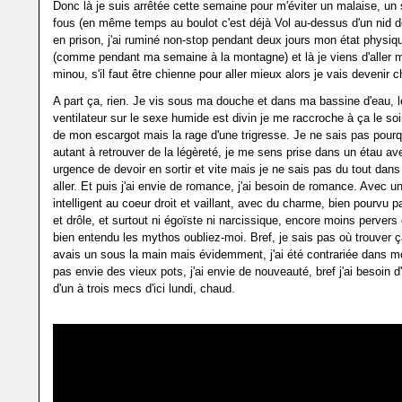
Donc là je suis arrêtée cette semaine pour m'éviter un malaise, un 
fous (en même temps au boulot c'est déjà Vol au-dessus d'un nid 
en prison, j'ai ruminé non-stop pendant deux jours mon état physiq
(comme pendant ma semaine à la montagne) et là je viens d'aller me
minou, s'il faut être chienne pour aller mieux alors je vais devenir 
A part ça, rien. Je vis sous ma douche et dans ma bassine d'eau, l
ventilateur sur le sexe humide est divin je me raccroche à ça le soir
de mon escargot mais la rage d'une trigresse. Je ne sais pas pourq
autant à retrouver de la légèreté, je me sens prise dans un étau av
urgence de devoir en sortir et vite mais je ne sais pas du tout dans 
aller. Et puis j'ai envie de romance, j'ai besoin de romance. Avec u
intelligent au coeur droit et vaillant, avec du charme, bien pourvu 
et drôle, et surtout ni égoïste ni narcissique, encore moins pervers
bien entendu les mythos oubliez-moi. Bref, je sais pas où trouver ç
avais un sous la main mais évidemment, j'ai été contrariée dans mo
pas envie des vieux pots, j'ai envie de nouveauté, bref j'ai besoin 
d'un à trois mecs d'ici lundi, chaud.