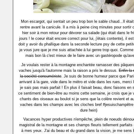
Mon escargot, qui sentait un peu trop bon le sable chaud...Il étai
rentre avant la canicule. Il a mis à peine cinq minutes pour sortir
hier soir à mon retour pour dévorer sa salade (qui était dans le f
jours ! le coeur était encore correct pour lui, j'étais contente), il es
doit y avoir du phallique dans la seconde lecture psy de cette peti
je vous jure que je me suis attachée à lui genre trop quoi. Comme
mais bon là c'est mieux de le faire avec un gastéropode qu'av
Je voulais rester à la montagne enchantée ramasser des pâquere
vaches jusqu'à l'automne mais la raison a pris le dessus.
Enfin la 
la société consumériste
. Je suis de bonne humeur parce que Paris
arrivant à la gare, vide dans le métro et vide dans les rues, merci l
je sais pas mais parfait ! En plus il faisait beau, donc faisons en 
ce sentiment de bien-être au moins cette semaine, je crois que je 
chants des oiseaux au boulot si je sens que la colère revient et a
vaches dans les champs avec les cloches bref #jesuischampêtre (
dure hein)
Vacances hyper productives n'empêche, plein de noeuds dénou
magistral de la montagne et ses champs fleuris tellement parfaits o
à mes yeux. J'ai du beau et du grand dans la vision, je me sens b