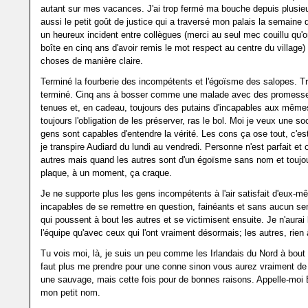
autant sur mes vacances. J'ai trop fermé ma bouche depuis plusie
aussi le petit goût de justice qui a traversé mon palais la semaine 
un heureux incident entre collègues (merci au seul mec couillu qu'o
boîte en cinq ans d'avoir remis le mot respect au centre du village) 
choses de manière claire.
Terminé la fourberie des incompétents et l'égoïsme des salopes. Tro
terminé. Cinq ans à bosser comme une malade avec des promess
tenues et, en cadeau, toujours des putains d'incapables aux même
toujours l'obligation de les préserver, ras le bol. Moi je veux une so
gens sont capables d'entendre la vérité. Les cons ça ose tout, c'est
je transpire Audiard du lundi au vendredi. Personne n'est parfait et
autres mais quand les autres sont d'un égoïsme sans nom et toujou
plaque, à un moment, ça craque.
Je ne supporte plus les gens incompétents à l'air satisfait d'eux-
incapables de se remettre en question, fainéants et sans aucun sen
qui poussent à bout les autres et se victimisent ensuite. Je n'aurai
l'équipe qu'avec ceux qui l'ont vraiment désormais; les autres, rien 
Tu vois moi, là, je suis un peu comme les Irlandais du Nord à bout 
faut plus me prendre pour une conne sinon vous aurez vraiment de
une sauvage, mais cette fois pour de bonnes raisons. Appelle-moi 
mon petit nom.