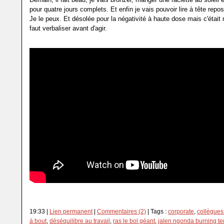
pour quatre jours complets. Et enfin je vais pouvoir lire à tête repo
Je le peux. Et désolée pour la négativité à haute dose mais c'était 
faut verbaliser avant d'agir.
19:33 |
Lien permanent
|
Commentaires (2)
| Tags :
corporate
,
collègues
à bout
,
déséquilibre au travail
,
ras le bol géant
,
jalen ngonda burning te