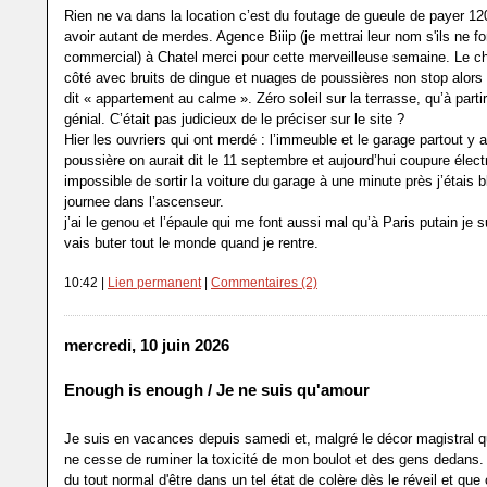
Rien ne va dans la location c’est du foutage de gueule de payer 12
avoir autant de merdes. Agence Biiip (je mettrai leur nom s'ils ne f
commercial) à Chatel merci pour cette merveilleuse semaine. Le ch
côté avec bruits de dingue et nuages de poussières non stop alors
dit « appartement au calme ». Zéro soleil sur la terrasse, qu’à part
génial. C’était pas judicieux de le préciser sur le site ?
Hier les ouvriers qui ont merdé : l’immeuble et le garage partout y a
poussière on aurait dit le 11 septembre et aujourd’hui coupure électr
impossible de sortir la voiture du garage à une minute près j’étais 
journee dans l’ascenseur.
j’ai le genou et l’épaule qui me font aussi mal qu’à Paris putain je 
vais buter tout le monde quand je rentre.
10:42 |
Lien permanent
|
Commentaires (2)
mercredi, 10 juin 2026
Enough is enough / Je ne suis qu'amour
Je suis en vacances depuis samedi et, malgré le décor magistral qu
ne cesse de ruminer la toxicité de mon boulot et des gens dedans.
du tout normal d'être dans un tel état de colère dès le réveil et que