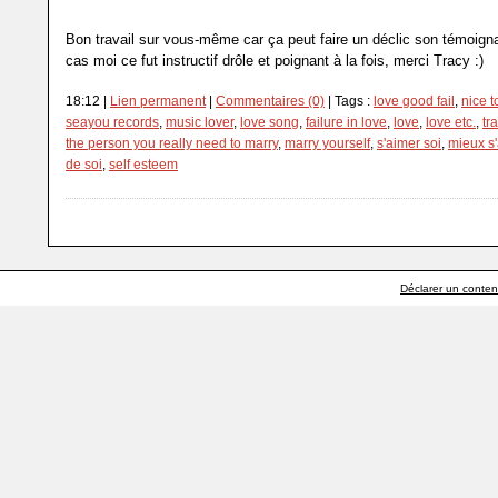
Bon travail sur vous-même car ça peut faire un déclic son témoign
cas moi ce fut instructif drôle et poignant à la fois, merci Tracy :)
18:12 |
Lien permanent
|
Commentaires (0)
| Tags :
love good fail
,
nice 
seayou records
,
music lover
,
love song
,
failure in love
,
love
,
love etc.
,
tr
the person you really need to marry
,
marry yourself
,
s'aimer soi
,
mieux s
de soi
,
self esteem
Déclarer un contenu 