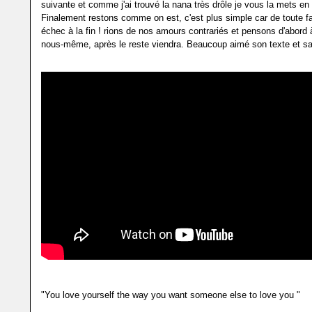
suivante et comme j'ai trouvé la nana très drôle je vous la mets en 
Finalement restons comme on est, c'est plus simple car de toute f
échec à la fin ! rions de nos amours contrariés et pensons d'abord
nous-même, après le reste viendra. Beaucoup aimé son texte et sa 
"You love yourself the way you want someone else to love you "