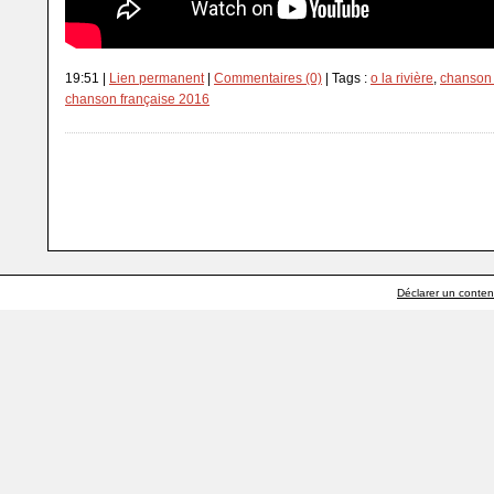
19:51 |
Lien permanent
|
Commentaires (0)
| Tags :
o la rivière
,
chanson l
chanson française 2016
Déclarer un contenu 