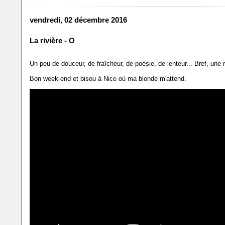
vendredi, 02 décembre 2016
La rivière - O
Un peu de douceur, de fraîcheur, de poésie, de lenteur... Bref, une r
Bon week-end et bisou à Nice où ma blonde m'attend.