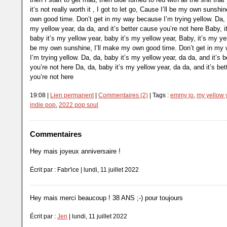
it’s not really worth it , I got to let go, Cause I’ll be my own sunshi
own good time. Don’t get in my way because I’m trying yellow. Da, 
my yellow year, da da, and it’s better cause you’re not here Baby, i
baby it’s my yellow year, baby it’s my yellow year, Baby, it’s my ye
be my own sunshine, I’ll make my own good time. Don’t get in my
I’m trying yellow. Da, da, baby it’s my yellow year, da da, and it’s 
you’re not here Da, da, baby it’s my yellow year, da da, and it’s be
you’re not here
19:08 |
Lien permanent
|
Commentaires (2)
| Tags :
emmy jo
,
my yellow 
indie pop
,
2022 pop soul
Commentaires
Hey mais joyeux anniversaire !
Écrit par : Fabr'ice | lundi, 11 juillet 2022
Hey mais merci beaucoup ! 38 ANS ;-) pour toujours
Écrit par :
Jen
| lundi, 11 juillet 2022