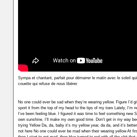
Sympa et chantant, parfait pour démarrer le matin avec le soleil qui b
couette qui refuse de nous libérer.
No one could ever be sad when they’re wearing yellow. Figure I’d giv
sport it from the top of my head to the tips of my toes Lately, I’m no
I’ve been feeling blue. I figured it was time to feel something new S
own sunshine, I’ll make my own good time. Don’t get in my way b
trying Yellow Da, da, baby it’s my yellow year, da da, and it’s bette
not here No one could ever be mad when their wearing yellow At firs
then I start to get mad, then blue turned to red with all the shit that