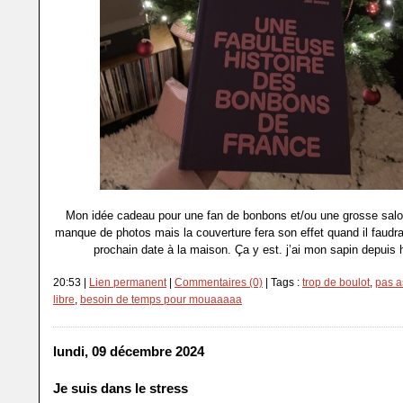
Mon idée cadeau pour une fan de bonbons et/ou une grosse sal
manque de photos mais la couverture fera son effet quand il faudra
prochain date à la maison. Ça y est. j’ai mon sapin depuis h
20:53 |
Lien permanent
|
Commentaires (0)
| Tags :
trop de boulot
,
pas a
libre
,
besoin de temps pour mouaaaaa
lundi, 09 décembre 2024
Je suis dans le stress