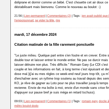
doliprane et dormir comme un bébé. C'est chouette cet air doux ce 
déstabilisant mais bienvenu. Comme le nouveau au boulot :-)
21:56 |
Lien permanent
|
Commentaires (2)
| Tags :
jen avait oublié que 
l'empoisonnait
,
se vider la tête
,
rire
mardi, 17 décembre 2024
Citation matinale de la fille rarement ponctuelle
"Le juste milieu. Quelque part entre s'en foutre et en crever. Entre 
double tour et laisser entrer le monde entier. Ne pas se durcir mais
laisser détruire non plus. Très difficile." Romain Gary (Le CDI c'es
couple et les informations en fait, à long terme c'est épuisant et de
dose mal.)(j'ai eu mes règles ce week-end neuf jours trop tôt, ça m'
d'enchaîner avec un rythme trop soutenu au travail depuis des sem
KO, je rêve de gagner au Loto pour ne plus travailler jusqu'à temps 
revienne. Envie de ma boîte à moi, envie d'un monde sans crise fin
d'appuyer sur pause bref je suis méga en retard tschuss).
09:03 |
Lien permanent
|
Commentaires (1)
| Tags :
romain gary
,
docile 
métro boulot dodo