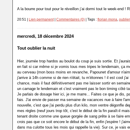
A la bourre pour tout pour le réveillon j’ai dormi tout le week-end !
20:51 |
Lien permanent
|
Commentaires (0)
| Tags :
florian mona
,
oublier
mercredi, 18 décembre 2024
Tout oublier la nuit
Hier, journée trop hardos au boulot du coup je suis sortie. Et j'aura
en fait si car même si je vomis tous mes tripes le lendemain, ça me
au cerveau (mon boss moins en revanche, Papounet d'amour n'ai
j'arrive à 14h comme si de rien n'était, tu m'étonnes ! il est cool j'
chance, mais il faut définitivement pas me laisser sortir en semaine
un carnage le lendemain et c'est vraiment pas le bon timing côté taf
Je parlais de dosage hier ici, je me marre... Faites ce que je dis, p
fais. J'ai envie de passer ma semaine de vacances nue à faire l'a
nouvelle, c'est que j'ai perdu plus d'un kilo, mon ventre dégonfle dep
mes règles (neuf jours trop tôt, c'est le début de la fin paraît-il mai
tenant droite comme une queue gorgée de sang prête à se faire emp
crois pas que ce soit encore le début de la fin, enfin j'espère ! j'ai
dans ma culotte tous les mois qui rappelle la vie). Sur ce, je vais e