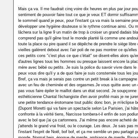
Mais ça va. Il me faudrait cinq voire dix heures en plus par jour pou
sentiment de pouvoir faire tout ce que je veux ET dormir suffisamm
le sommeil quand je peux, pour l'instant ça va mais la semaine pro
développer une hygiène douteuse si le rythme continue ainsi. Ou 
lâchera sur la ligne 9 un matin de trop à croiser un grand dadais bl
comprend pas qu'il gêne tout le monde planté là comme une andoui
toute la place ou pire quand il se dépêche de prendre le siège libr
vieilles galèrent debout avec l'air poli de ne pas montrer ce qu'elle
ces petits cons "c'est plus ce que c'était" se disent-elles alors qu'en
d'autres lignes tous les hommes ou presque laissent encore la plac
mère avec bébé ou petits. Je suis la police du savoir vivre dans le 
peux vous dire qu'il y a de quoi faire je suis consternée tous les jo
Bref, ça va mais je serais pas contre un petit break à la campagne 
avec un feu de cheminée et des orgasmes.Je vous quitte avec un co
pas vous faire épiler le maillot dans un état second. Je soupçonn
esthéticienne Chantal l'échangiste d'en avoir profité mais je ne jurera
une petite tendance érotomane tout public donc bon, je m'éclipse b
(Dupont Moretti qui va faire un spectacle selon Le Parisien, j'ai hâte
confronte à la vérité tiens, Narcisse tombera-t-il enfin de son podi
avec le bol que j'ai ça cartonnera. J'ai même pas encore acheté de 
j'attends le grand vrai froid, ou le courage. Les deux. Je sais pas 
l'instant l'esprit de Noël, bof bof, et ça me semble un peu partagé pa
monde. Normal hein, époque de merde, ambiance de merde. Bisou