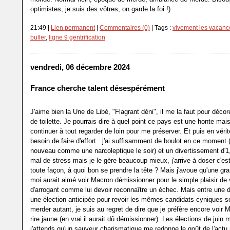
optimistes, je suis des vôtres, on garde la foi !)
21:49 |
Lien permanent
|
Commentaires (0)
| Tags :
vivement les vacanc
buller
,
ligne 9 gentrification
vendredi, 06 décembre 2024
France cherche talent désespérément
J'aime bien la Une de Libé, "Flagrant déni", il me la faut pour déco
de toilette. Je pourrais dire à quel point ce pays est une honte mais
continuer à tout regarder de loin pour me préserver. Et puis en vérité
besoin de faire d'effort : j'ai suffisamment de boulot en ce moment 
nouveau comme une narcoleptique le soir) et un divertissement d'1
mal de stress mais je le gère beaucoup mieux, j'arrive à doser c'e
toute façon, à quoi bon se prendre la tête ? Mais j'avoue qu'une gra
moi aurait aimé voir Macron démissionner pour le simple plaisir de 
d'arrogant comme lui devoir reconnaître un échec. Mais entre une 
une élection anticipée pour revoir les mêmes candidats cyniques se
merder autant, je suis au regret de dire que je préfère encore voir 
rire jaune (en vrai il aurait dû démissionner). Les élections de juin 
j'attends qu'un sauveur charismatique me redonne le goût de l'actu p