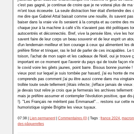
c'est pas gagné, je continue de croire que je ne voterai plus de ma v
m'ont tous écoeurée. La seule distraction hier était d'entendre de
me dire que Gabriel Attal baisait comme une nouille, ils savent pas t
baiser dans la vraie vie ils seraient à la compta et au centre des 
chaque jour à la machine à café s'ils n'avaient pas été politiques 
autocentrés et déconnectés. Bref, vive la pensée libre, vive les h
savent faire de leur corps un beau souvenir et de leur esprit un atout
d'un lendemain meilleur et bon courage à ceux qui alimentent les dé
préfère flirter et trinquer, ras le bol de parler de ces incapables. Le
toison, l'achat de mon sapin et les cadeaux de Noël, oui je trouve 
important en ce moment que l'avenir du pays qui de toute façon n'e
le covid voire les gilets jaunes, point barre. Bisous bonne journée ! 
vieux post sur lequel je suis tombée par hasard, j'ai eu honte de me 
comprends pas comment j'ai pu être aussi conne dans ma vingtaine
trollée toute seule tellement j'étais infecte; j'efface jamais de vieu
je devais tout relire je crois que je fermerais les archives tellement 
mais je préfère assumer et contempler l'évolution positive, que dis
!). "Les Français ne méritent pas Emmanuel"... restons sur cette n
humoristique signée Brigitte les vieux tuyaux.
07:38 |
Lien permanent
|
Commentaires (0)
| Tags :
france 2024
,
macron
des pâquerettes