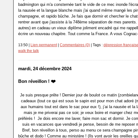
badmington qui m'a consternée tant le vide de ce mec inonde l'écran
la nausée et la langue blanche mais j'ai quand même mangé les piro
champagne, et rapido bûche. Je fais que dormir et chercher le chat. I
rentrer avant que j'assiste à la 748ème séparation de mes parents. 
autres) en cadeau un vieux diplôme joliment encadré qui me rappell
écrire un nouveau chapitre. Tout comme la France. A vous Cognac-
13:50 |
Lien permanent
|
Commentaires (0)
| Tags :
dépression français
walk the talk
mardi, 24 décembre 2024
Bon réveillon ! ❤️
Je suis presque prête ! Dernier jour de boulot ce matin (zombieland)
cadeaux (tout ce qui est sous le sapin est pour mon chat adoré (m
aux humains tout est dans le sac pour eux !), j’ai la nausée et la
mais je me priverai pas ce soir, je veux boire et manger chez m
préférés ! Je dois encore me laver, faire mon sac et dormir. Je co
suis en vacances que vendredi je pense, besoin de me reposer 
Bref, bon réveillon à tous, perso au menu ce sera champagne pi
bûche et dodo ! Comme au ministère ! (Ils vont avoir les oreilles qui