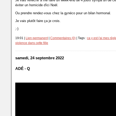
Je vais réfléchir à me faire un week-end de 4 jours sympa un de ce
éviter un homicide d'ici Noël.
Ou prendre rendez-vous chez la gynéco pour un bilan hormonal.
Je vais plutôt faire ça je crois.
;-)
19:01 |
Lien permanent
|
Commentaires (0)
| Tags :
ca y est j'ai mes règl
violence dans cette fille
samedi, 24 septembre 2022
ADÉ - Q