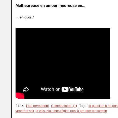
Malheureuse en amour, heureuse en...
... en quoi ?
21:14 |
Lien permanent
|
Commentaires (1)
| Tags :
la question à ne pas
vendredi soir
,
je vais avoir mes règles c'est à prendre en compte