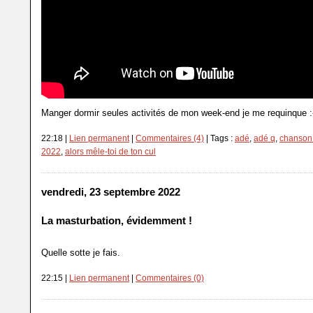
Manger dormir seules activités de mon week-end je me requinque :
22:18 |
Lien permanent
|
Commentaires (4)
| Tags :
adé
,
adé q
,
chanson 
2022
,
alors mêle-toi de ton cul
vendredi, 23 septembre 2022
La masturbation, évidemment !
Quelle sotte je fais.
22:15 |
Lien permanent
|
Commentaires (0)