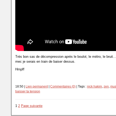
Très bon sas de décompression après le boulot, le métro, le bruit...
mec je serais en train de baiser dessus.
Hmpff
18:50 |
Lien permanent
|
Commentaires (0)
| Tags :
nick hakim
,
zen
,
mus
baisser ta tension
1
2
Page suivante