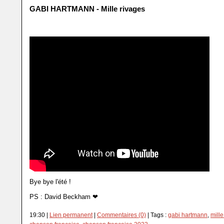
GABI HARTMANN - Mille rivages
Bye bye l'été !
PS : David Beckham ❤︎
19:30 |
Lien permanent
|
Commentaires (0)
| Tags :
gabi hartmann
,
mille