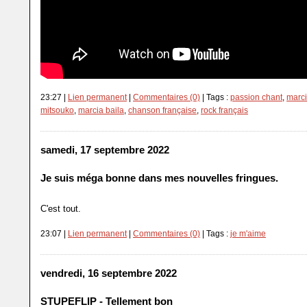
23:27 |
Lien permanent
|
Commentaires (0)
| Tags :
passion chant
,
marci
mitsouko
,
marcia baila
,
chanson française
,
rock français
samedi, 17 septembre 2022
Je suis méga bonne dans mes nouvelles fringues.
C'est tout.
23:07 |
Lien permanent
|
Commentaires (0)
| Tags :
je m'aime
vendredi, 16 septembre 2022
STUPEFLIP - Tellement bon