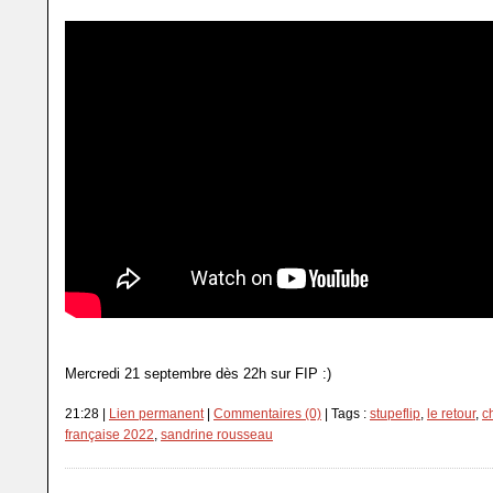
Mercredi 21 septembre dès 22h sur FIP :)
21:28 |
Lien permanent
|
Commentaires (0)
| Tags :
stupeflip
,
le retour
,
c
française 2022
,
sandrine rousseau