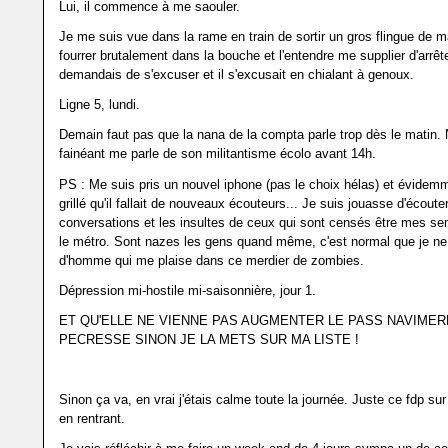
Lui, il commence à me saouler.
Je me suis vue dans la rame en train de sortir un gros flingue de m
fourrer brutalement dans la bouche et l'entendre me supplier d'arrêter
demandais de s'excuser et il s'excusait en chialant à genoux.
Ligne 5, lundi.
Demain faut pas que la nana de la compta parle trop dès le matin. 
fainéant me parle de son militantisme écolo avant 14h.
PS : Me suis pris un nouvel iphone (pas le choix hélas) et évidemm
grillé qu'il fallait de nouveaux écouteurs... Je suis jouasse d'écoute
conversations et les insultes de ceux qui sont censés être mes s
le métro. Sont nazes les gens quand même, c'est normal que je ne
d'homme qui me plaise dans ce merdier de zombies.
Dépression mi-hostile mi-saisonnière, jour 1.
ET QU'ELLE NE VIENNE PAS AUGMENTER LE PASS NAVIMER
PECRESSE SINON JE LA METS SUR MA LISTE !
Sinon ça va, en vrai j'étais calme toute la journée. Juste ce fdp s
en rentrant.