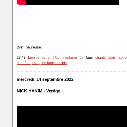
J'ai retrouvé le goût du théâtre en même temps un peu, marrant. J'a
shoot de plaisir, je suis pas redescendue.
Je suis à deux doigts de me réinscrire au théâtre, de repasser des 
penser que j'ai 20 ans... ;-)
Bref, heureuse.
23:43 |
Lien permanent
|
Commentaires (0)
| Tags :
chanter
,
plaisir
,
collec
bien-être
,
i sing the body electric
mercredi, 14 septembre 2022
NICK HAKIM - Vertigo