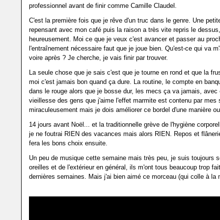
professionnel avant de finir comme Camille Claudel.
C'est la première fois que je rêve d'un truc dans le genre. Une peti
repensant avec mon café puis la raison a très vite repris le dessus,
heureusement. Moi ce que je veux c'est avancer et passer au procha
l'entraînement nécessaire faut que je joue bien. Qu'est-ce qui va 
voire après ? Je cherche, je vais finir par trouver.
La seule chose que je sais c'est que je tourne en rond et que la fru
moi c'est jamais bon quand ça dure. La routine, le compte en banq
dans le rouge alors que je bosse dur, les mecs ça va jamais, avec 
vieillesse des gens que j'aime l'effet marmite est contenu par mes 
miraculeusement mais je dois améliorer ce bordel d'une manière ou
14 jours avant Noël... et la traditionnelle grève de l'hygiène corpore
je ne foutrai RIEN des vacances mais alors RIEN. Repos et flâneri
fera les bons choix ensuite.
Un peu de musique cette semaine mais très peu, je suis toujours s
oreilles et de l'extérieur en général, ils m'ont tous beaucoup trop fai
dernières semaines. Mais j'ai bien aimé ce morceau (qui colle à la 