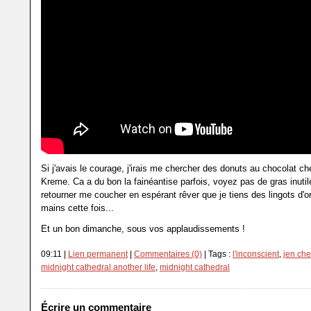
Si j'avais le courage, j'irais me chercher des donuts au chocolat c
Kreme. Ca a du bon la fainéantise parfois, voyez pas de gras inutil
retourner me coucher en espérant rêver que je tiens des lingots d'o
mains cette fois...
Et un bon dimanche, sous vos applaudissements !
09:11 |
Lien permanent
|
Commentaires (0)
| Tags :
l'inconscient
,
jen che
midnight cathedral another life
,
midnight cathedral
Écrire un commentaire