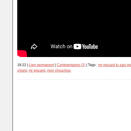
18:22 |
Lien permanent
|
Commentaires (2)
| Tags :
mr giscard tu sais ma 
chiant
,
mr giscard
,
mon chouchou