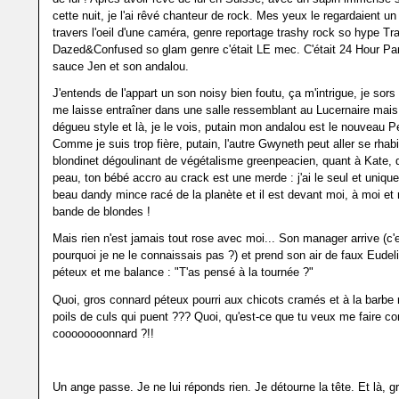
cette nuit, je l'ai rêvé chanteur de rock. Mes yeux le regardaient 
travers l'oeil d'une caméra, genre reportage trashy rock so hype Tr
Dazed&Confused so glam genre c'était LE mec. C'était 24 Hour Pa
sauce Jen et son andalou.
J'entends de l'appart un son noisy bien foutu, ça m'intrigue, je sors
me laisse entraîner dans une salle ressemblant au Lucernaire mais
dégueu style et là, je le vois, putain mon andalou est le nouveau Pe
Comme je suis trop fière, putain, l'autre Gwyneth peut aller se rhab
blondinet dégoulinant de végétalisme greenpeacien, quant à Kate, d
peau, ton bébé accro au crack est une merde : j'ai le seul et uniqu
beau dandy mince racé de la planète et il est devant moi, à moi et 
bande de blondes !
Mais rien n'est jamais tout rose avec moi... Son manager arrive (c'
pourquoi je ne le connaissais pas ?) et prend son air de faux Eude
péteux et me balance : "T'as pensé à la tournée ?"
Quoi, gros connard péteux pourri aux chicots cramés et à la barbe 
poils de culs qui puent ??? Quoi, qu'est-ce que tu veux me faire c
coooooooonnard ?!!
Un ange passe. Je ne lui réponds rien. Je détourne la tête. Et là, g