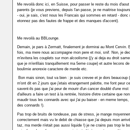
Me revoilà donc ici, en Suisse, pour passer le reste du mois d'aou
parents (je vous previens, depuis l'an passe, je ne maitrise toujour
- oui, je sais, c'est nous les Francais qui sommes en retard - donc
etonnez pas des fautes de frappe et des manques d'accent).
Me revoilà au BBLounge.
Demain, je pars à Zermatt, finalement je dormirai au Mont Cervin. 
fois, ma mere nous accompagne mon pere et moi, snif. Non, je de
m'evitera les couplets sur mon alcoolisme (j'y ai deja eu droit samedi
que je m'enfilais tranquillement ma 5eme coupe) et autre lecons de
boulimie anorexie caractere de merde etc.
Bon mais sinon, tout va bien : je suis crevee et je dors beaucoup
m'ont dit en 2 jours que j'etais etrangement palotte, me font peur c
savent-ils pas que j'ai peur de mourir d'un cancer doublé d'une mst
d'ailleurs a faire un test à la rentrée, histoire d'etre certaine que no
maudir tous les connards avec qui j'ai pu baiser - en meme temps,
des connards !).
Pas trop de bruits de tondeuse, pas de stress, je mange moyenn
correctement mais vu le debit de chiasse que j'ai depuis mon arr
taz, ma merde n'etait pas aussi liquide !) je ne crains pas trop le b