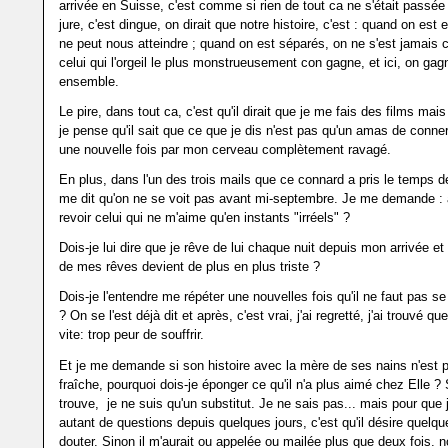
arrivée en Suisse, c'est comme si rien de tout ca ne s'était passée
jure, c'est dingue, on dirait que notre histoire, c'est : quand on est
ne peut nous atteindre ; quand on est séparés, on ne s'est jamais
celui qui l'orgeil le plus monstrueusement con gagne, et ici, on ga
ensemble.
Le pire, dans tout ca, c'est qu'il dirait que je me fais des films mai
je pense qu'il sait que ce que je dis n'est pas qu'un amas de conne
une nouvelle fois par mon cerveau complètement ravagé.
En plus, dans l'un des trois mails que ce connard a pris le temps de 
me dit qu'on ne se voit pas avant mi-septembre. Je me demande : a
revoir celui qui ne m'aime qu'en instants "irréels" ?
Dois-je lui dire que je rêve de lui chaque nuit depuis mon arrivée e
de mes rêves devient de plus en plus triste ?
Dois-je l'entendre me répéter une nouvelles fois qu'il ne faut pas se 
? On se l'est déjà dit et après, c'est vrai, j'ai regretté, j'ai trouvé que
vite: trop peur de souffrir.
Et je me demande si son histoire avec la mère de ses nains n'est 
fraîche, pourquoi dois-je éponger ce qu'il n'a plus aimé chez Elle ? 
trouve, je ne suis qu'un substitut. Je ne sais pas... mais pour que
autant de questions depuis quelques jours, c'est qu'il désire quelqu
douter. Sinon il m'aurait ou appelée ou mailée plus que deux fois. 