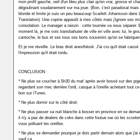
mon profil gauche, oeil d'un bleu plus clair qu'en vrai, grosse et ch
dégoulinant soudainement sur ma joue. (Bon, c'est paradoxal mais l
blonde et limite je suis un peu beaucoup Scarlett Johansson dans L
Translation). Une copine apparaît à mes côtés mais j'ignore ses m
consolation. Le manager a raison : cette tournée va nous séparer. 
moment là, je me vois transbahuter de ville en ville avec lui, le gro
cantoche, le bus et ses tous ses bons souvenirs qu'on se fabrique
Et je me réveille. Le bras droit anesthésié. J'ai cru qu'il était cassé 
l'impression qu'il était tordu.
CONCLUSION :
* Ne plus se coucher à 5h30 du mat' après avoir bossé sur des pi
regardant son mec derrière l'ordi, casque à l'oreille achetant tout ce 
bon sur iTunes.
* Ne plus dormir sur le côté droit.
* Ne plus passer sa nuit blanche à bosser en province en se dema
il n'y a pas de dealers de coke dans cette foutue rue où les scoote
vous polluant les oreilles.
* Ne plus se demander pourquoi je dois partir demain alors que j'ai 
sauf ça.