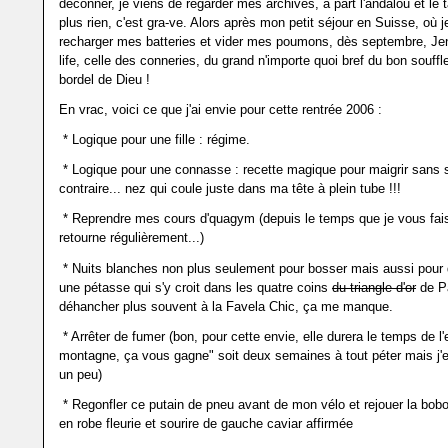
déconner, je viens de regarder mes archives, à part l'andalou et le t
plus rien, c'est gra-ve. Alors après mon petit séjour en Suisse, où 
recharger mes batteries et vider mes poumons, dès septembre, Jen 
life, celle des conneries, du grand n'importe quoi bref du bon souff
bordel de Dieu !
En vrac, voici ce que j'ai envie pour cette rentrée 2006 :
* Logique pour une fille : régime.
* Logique pour une connasse : recette magique pour maigrir sans so
contraire... nez qui coule juste dans ma tête à plein tube !!!
* Reprendre mes cours d'quagym (depuis le temps que je vous fais 
retourne régulièrement...)
* Nuits blanches non plus seulement pour bosser mais aussi pou
une pétasse qui s'y croit dans les quatre coins
du triangle d'or
de P
déhancher plus souvent à la Favela Chic, ça me manque.
* Arrêter de fumer (bon, pour cette envie, elle durera le temps de l'e
montagne, ça vous gagne" soit deux semaines à tout péter mais j'es
un peu)
* Regonfler ce putain de pneu avant de mon vélo et rejouer la bob
en robe fleurie et sourire de gauche caviar affirmée