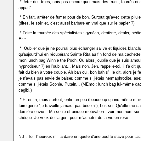
* Jeter des trucs, sais pas encore quoi mais des trucs, fourrés ci 
appart'.
* En fait, arrêter de fumer pour de bon. Surtout qu'avec cette pilul
(dites, le stérilet, c'est aussi barbare en vrai que sur le papier ?)
* Faire la tournée des spécialistes : gynéco, dentiste, dealer, pédi
Eric.
* Oublier que je ne pourrai plus échanger salive et liquides blanch
qu'aujourd'hui en récupérant Sainte Rita au fin fond de ma cachette 
mon lunch bag Winnie the Pooh. Ou alors j'oublie que je suis amou
hypnotiseur ?) en l'oubliant... Mais non, Jen, rappelle-toi, il t'a dit 
fait du bien à votre couple. Ah bah oui, bon bah s'il le dit, alors je 
je n'avais pas envie de baiser, comme si j'étais hermaphrodite, ase
comme si j'étais Sophie. Putain... (MEmo : lunch bag lui-même ca
cagibi.)
* Et enfin, mais surtout, enfin un peu (beaucoup quand même mais
faire genre "je travaille jamais, pas besoin"), bos-ser. Qu'elle me s
dernière envie... Ma seule et unique motivation : voir mon nom sur
chèque. Je veux de l'argent pour m'acheter de la vie en rose !
NB : Toi, l'heureux milliardaire en quête d'une pouffe slave pour t