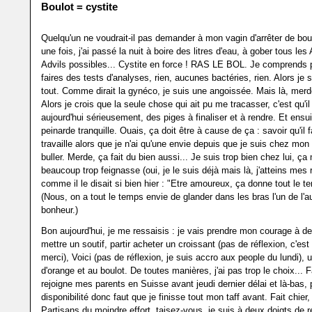
Boulot = cystite
Quelqu'un ne voudrait-il pas demander à mon vagin d'arrêter de bo
une fois, j'ai passé la nuit à boire des litres d'eau, à gober tous les
Advils possibles... Cystite en force ! RAS LE BOL. Je comprends p
faires des tests d'analyses, rien, aucunes bactéries, rien. Alors je 
tout. Comme dirait la gynéco, je suis une angoissée. Mais là, merde
Alors je crois que la seule chose qui ait pu me tracasser, c'est qu'i
aujourd'hui sérieusement, des piges à finaliser et à rendre. Et ensuit
peinarde tranquille. Ouais, ça doit être à cause de ça : savoir qu'il 
travaille alors que je n'ai qu'une envie depuis que je suis chez mon
buller. Merde, ça fait du bien aussi... Je suis trop bien chez lui, ça
beaucoup trop feignasse (oui, je le suis déjà mais là, j'atteins mes 
comme il le disait si bien hier : "Etre amoureux, ça donne tout le 
(Nous, on a tout le temps envie de glander dans les bras l'un de l'a
bonheur.)
Bon aujourd'hui, je me ressaisis : je vais prendre mon courage à d
mettre un soutif, partir acheter un croissant (pas de réflexion, c'es
merci), Voici (pas de réflexion, je suis accro aux people du lundi), 
d'orange et au boulot. De toutes manières, j'ai pas trop le choix... 
rejoigne mes parents en Suisse avant jeudi dernier délai et là-bas, 
disponibilité donc faut que je finisse tout mon taff avant. Fait chier,
Partisans du moindre effort, taisez-vous, je suis à deux doigts de 