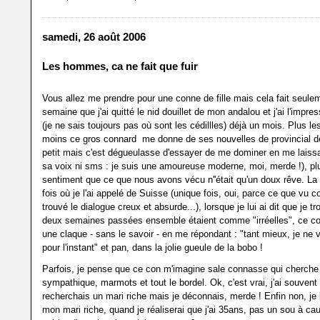
samedi, 26 août 2006
Les hommes, ca ne fait que fuir
Vous allez me prendre pour une conne de fille mais cela fait seule
semaine que j'ai quitté le nid douillet de mon andalou et j'ai l'impres
(je ne sais toujours pas où sont les cédillles) déjà un mois. Plus le
moins ce gros connard me donne de ses nouvelles de provincial d
petit mais c'est dégueulasse d'essayer de me dominer en me laiss
sa voix ni sms : je suis une amoureuse moderne, moi, merde !), plus
sentiment que ce que nous avons vécu n''était qu'un doux rêve. La 
fois où je l'ai appelé de Suisse (unique fois, oui, parce ce que vu c
trouvé le dialogue creux et absurde...), lorsque je lui ai dit que je t
deux semaines passées ensemble étaient comme "irréelles", ce c
une claque - sans le savoir - en me répondant : "tant mieux, je ne v
pour l'instant" et pan, dans la jolie gueule de la bobo !
Parfois, je pense que ce con m'imagine sale connasse qui cherche
sympathique, marmots et tout le bordel. Ok, c'est vrai, j'ai souvent é
recherchais un mari riche mais je déconnais, merde ! Enfin non, je l'
mon mari riche, quand je réaliserai que j'ai 35ans, pas un sou à c