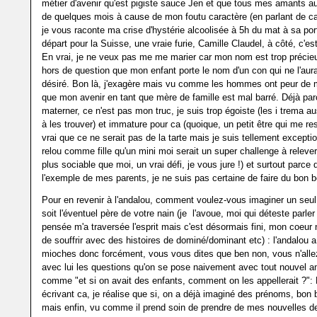
métier d'avenir qu'est pigiste sauce Jen et que tous mes amants au
de quelques mois à cause de mon foutu caractère (en parlant de ca
je vous raconte ma crise d'hystérie alcoolisée à 5h du mat à sa po
départ pour la Suisse, une vraie furie, Camille Claudel, à côté, c'est
En vrai, je ne veux pas me me marier car mon nom est trop précieux
hors de question que mon enfant porte le nom d'un con qui ne l'aura
désiré. Bon là, j'exagère mais vu comme les hommes ont peur de m
que mon avenir en tant que mère de famille est mal barré. Déjà pa
materner, ce n'est pas mon truc, je suis trop égoiste (les i trema aus
à les trouver) et immature pour ca (quoique, un petit être qui me re
vrai que ce ne serait pas de la tarte mais je suis tellement except
relou comme fille qu'un mini moi serait un super challenge à relever 
plus sociable que moi, un vrai défi, je vous jure !) et surtout parce
l'exemple de mes parents, je ne suis pas certaine de faire du bon bo
Pour en revenir à l'andalou, comment voulez-vous imaginer un seul i
soit l'éventuel père de votre nain (je l'avoue, moi qui déteste parl
pensée m'a traversée l'esprit mais c'est désormais fini, mon coeur 
de souffrir avec des histoires de dominé/dominant etc) : l'andalou 
mioches donc forcément, vous vous dites que ben non, vous n'alle
avec lui les questions qu'on se pose naivement avec tout nouvel 
comme "et si on avait des enfants, comment on les appellerait ?":
écrivant ca, je réalise que si, on a déjà imaginé des prénoms, bon 
mais enfin, vu comme il prend soin de prendre de mes nouvelles 