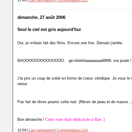
12:40 |
Lien permanent
|
Commentaires (22)
dimanche, 27 août 2006
Seul le ciel est gris aujourd'hui
Oui, je m'étais fait des films. Encore une fois. Demain j'arrête.
BAOOOOOOOOOOOOOO... gé-niiiiiiiiiiiaaaaaaaallllllllll, ma poule !
J'ai pris un coup de soleil en forme de coeur, véridique. Je vous l
retour.
Pas fait de rêves pourris cette nuit. (Rêves de peau et de mauve...
Bon dimanche !
Cette note était dédicacée à Bao ;)
10:59 |
Lien permanent
|
Commentaires (14)