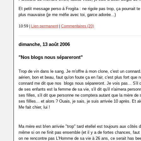
Et petit message perso à Frogita : ne rigole pas trop, ça pourrait t
plus mauvaise (je me méfie avec toi, garce adorée...)
10:59 |
Lien permanent
|
Commentaires (20)
dimanche, 13 août 2006
"Nos blogs nous sépareront"
Trop de vin dans le sang. Je m'offre à mon clone, c'est un connard.
aérien, bon et beau, faut qu'on foute ça en l'air, c'est plus fort que
connard me dit que nos blogs nous sépareront. Je vois pas... S'il d
de ses enfants est la femme de sa vie, s'il dit qu'il n'aimera perso
ses filles, s'il dit que personne ne comptera autant que la mère de 
ses fillles... et alors ? Ouais, je sais, je suis arrivée 10 après. Et a
Me fait chier, lui !
Ma mère est b!en arrivée "trop" tard etellel est toujours aux côtés
même si on ne finit pas ensemble (et il y a de fortes chances, fau
on ne rencontre pas L'Homme de sa vie à 26 ans, ce serait has bee