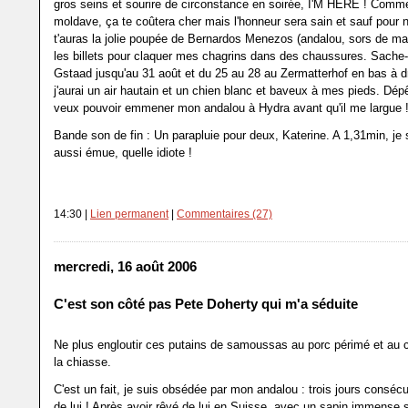
gros seins et sourire de circonstance en soirée, I'M HERE ! Comm
moldave, ça te coûtera cher mais l'honneur sera sain et sauf pour n
t'auras la jolie poupée de Bernardos Menezos (andalou, sors de ma 
les billets pour claquer mes chagrins dans des chaussures. Sache-l
Gstaad jusqu'au 31 août et du 25 au 28 au Zermatterhof en bas à dr
j'aurai un air hautain et un chien blanc et baveux à mes pieds. Dépê
veux pouvoir emmener mon andalou à Hydra avant qu'il me largue 
Bande son de fin : Un parapluie pour deux, Katerine. A 1,31min, je 
aussi émue, quelle idiote !
14:30 |
Lien permanent
|
Commentaires (27)
mercredi, 16 août 2006
C'est son côté pas Pete Doherty qui m'a séduite
Ne plus engloutir ces putains de samoussas au porc périmé et au 
la chiasse.
C'est un fait, je suis obsédée par mon andalou : trois jours consécu
de lui ! Après avoir rêvé de lui en Suisse, avec un sapin immense su