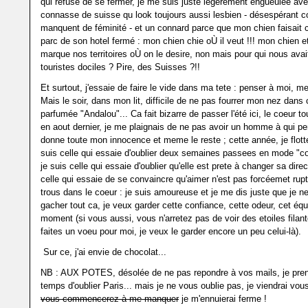
qui refuse de se fermer, je me suis juste légèrement engueulée av
connasse de suisse qu look toujours aussi lesbien - désespérant 
manquent de féminité - et un connard parce que mon chien faisait 
parc de son hotel fermé : mon chien chie oÙ il veut !!! mon chien e
marque nos territoires oÙ on le desire, non mais pour qui nous avait
touristes dociles ? Pire, des Suisses ?!!
Et surtout, j'essaie de faire le vide dans ma tete : penser à moi, m
Mais le soir, dans mon lit, difficile de ne pas fourrer mon nez dans
parfumée "Andalou"... Ca fait bizarre de passer l'été ici, le coeur to
en aout dernier, je me plaignais de ne pas avoir un homme à qui pe
donne toute mon innocence et meme le reste ; cette année, je flott
suis celle qui essaie d'oublier deux semaines passees en mode "co
je suis celle qui essaie d'oublier qu'elle est prete à changer sa direc
celle qui essaie de se convaincre qu'aimer n'est pas forcéemet rupt
trous dans le coeur : je suis amoureuse et je me dis juste que je n
gacher tout ca, je veux garder cette confiance, cette odeur, cet équ
moment (si vous aussi, vous n'arretez pas de voir des etoiles filant
faites un voeu pour moi, je veux le garder encore un peu celui-là).
Sur ce, j'ai envie de chocolat...
NB : AUX POTES, désolée de ne pas repondre à vos mails, je pren
temps d'oublier Paris... mais je ne vous oublie pas, je viendrai vou
vous commencerez à me manquer
je m'ennuierai ferme !