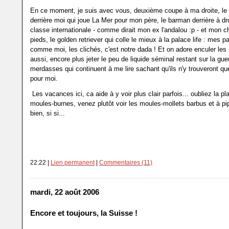
En ce moment, je suis avec vous, deuxième coupe à ma droite, le 
derrière moi qui joue La Mer pour mon père, le barman derrière à dro
classe internationale - comme dirait mon ex l'andalou :p - et mon 
pieds, le golden retriever qui colle le mieux à la palace life : mes p
comme moi, les clichés, c'est notre dada ! Et on adore enculer le
aussi, encore plus jeter le peu de liquide séminal restant sur la gu
merdasses qui continuent à me lire sachant qu'ils n'y trouveront qu
pour moi.
Les vacances ici, ca aide à y voir plus clair parfois... oubliez la pl
moules-burnes, venez plutôt voir les moules-mollets barbus et à pip
bien, si si...
22:22 |
Lien permanent
|
Commentaires (11)
mardi, 22 août 2006
Encore et toujours, la Suisse !