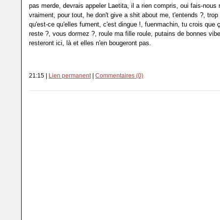
pas merde, devrais appeler Laetita, il a rien compris, oui fais-nous r
vraiment, pour tout, he don't give a shit about me, t'entends ?, trop
qu'est-ce qu'elles fument, c'est dingue !, fuenmachin, tu crois que ça
reste ?, vous dormez ?, roule ma fille roule, putains de bonnes vibe
resteront ici, là et elles n'en bougeront pas.
21:15 |
Lien permanent
|
Commentaires (0)