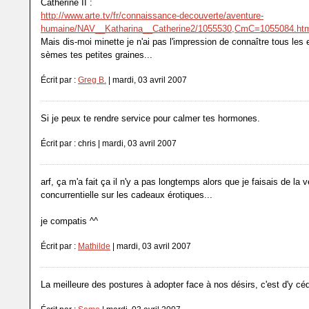
Catherine II :
http://www.arte.tv/fr/connaissance-decouverte/aventure-
humaine/NAV__Katharina__Catherine2/1055530,CmC=1055084.ht
Mais dis-moi minette je n'ai pas l'impression de connaître tous les 
sèmes tes petites graines...
Écrit par :
Greg B.
| mardi, 03 avril 2007
Si je peux te rendre service pour calmer tes hormones.
Écrit par : chris | mardi, 03 avril 2007
arf, ça m'a fait ça il n'y a pas longtemps alors que je faisais de la ve
concurrentielle sur les cadeaux érotiques...
je compatis ^^
Écrit par :
Mathilde
| mardi, 03 avril 2007
La meilleure des postures à adopter face à nos désirs, c'est d'y céd