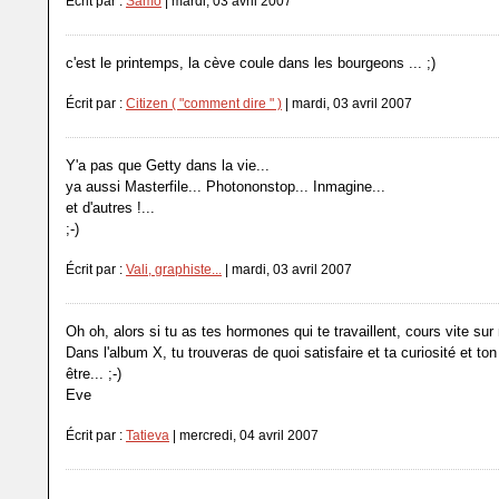
Écrit par :
Samo
| mardi, 03 avril 2007
c'est le printemps, la cève coule dans les bourgeons ... ;)
Écrit par :
Citizen ( "comment dire " )
| mardi, 03 avril 2007
Y'a pas que Getty dans la vie...
ya aussi Masterfile... Photononstop... Inmagine...
et d'autres !...
;-)
Écrit par :
Vali, graphiste...
| mardi, 03 avril 2007
Oh oh, alors si tu as tes hormones qui te travaillent, cours vite sur
Dans l'album X, tu trouveras de quoi satisfaire et ta curiosité et ton
être... ;-)
Eve
Écrit par :
Tatieva
| mercredi, 04 avril 2007