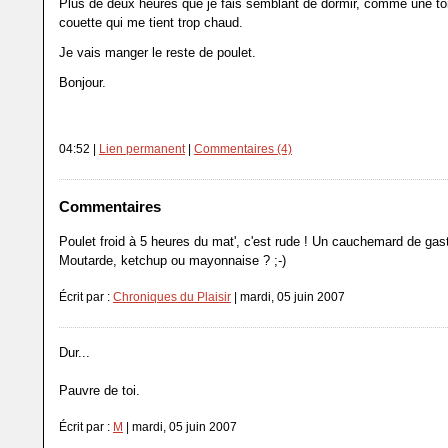
Plus de deux heures que je fais semblant de dormir, comme une to
couette qui me tient trop chaud.
Je vais manger le reste de poulet.
Bonjour.
04:52 |
Lien permanent
|
Commentaires (4)
Commentaires
Poulet froid à 5 heures du mat', c'est rude ! Un cauchemard de ga
Moutarde, ketchup ou mayonnaise ? ;-)
Écrit par :
Chroniques du Plaisir
| mardi, 05 juin 2007
Dur...
Pauvre de toi.
Écrit par :
M
| mardi, 05 juin 2007