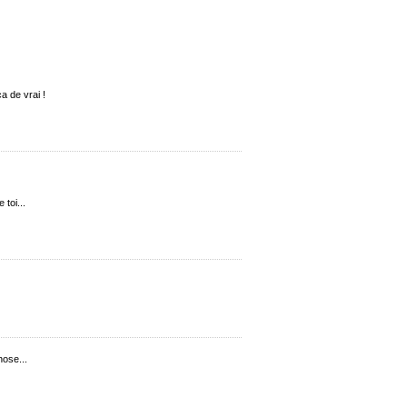
a de vrai !
toi...
hose...