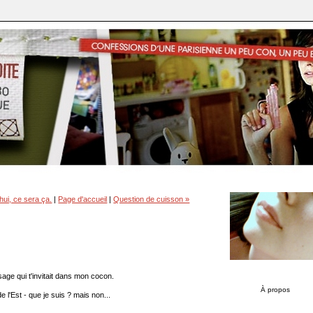
hui, ce sera ça.
|
Page d'accueil
|
Question de cuisson »
age qui t'invitait dans mon cocon.
À propos
e l'Est - que je suis ? mais non...