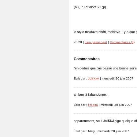
(oui, 7 ! et alors ?!! ;p)
le style moldave chéri, moldave... y a que ç
23:20 |
Lien permanent
|
Commentaires (3)
Commentaires
j'en déduis que t'as passé une bonne soirée 
Écrit par :
Joli Kiwi
| mercredi, 20 juin 2007
ah ben là j'abandonne...
Écrit par :
Frogita
| mercredi, 20 juin 2007
apparemment, seul JoliKiwi pige quelque c
Écrit par : Mary | mercredi, 20 juin 2007