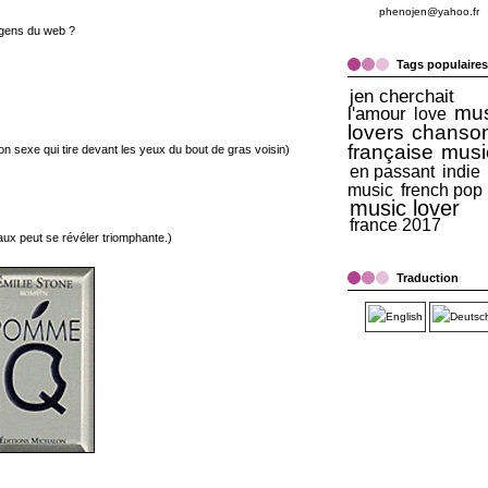
phenojen@yahoo.fr
 gens du web ?
Tags populaires
jen cherchait
mus
l'amour
love
lovers
chanso
française
musi
ton sexe qui tire devant les yeux du bout de gras voisin)
en passant
indie
music
french pop
music lover
france 2017
aux peut se révéler triomphante.)
Traduction