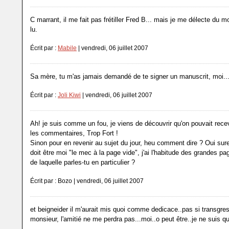
C marrant, il me fait pas frétiller Fred B... mais je me délecte du m
lu.
Écrit par :
Mabile
| vendredi, 06 juillet 2007
Sa mère, tu m'as jamais demandé de te signer un manuscrit, moi..
Écrit par :
Joli Kiwi
| vendredi, 06 juillet 2007
Ah! je suis comme un fou, je viens de découvrir qu'on pouvait recev
les commentaires, Trop Fort !
Sinon pour en revenir au sujet du jour, heu comment dire ? Oui su
doit être moi "le mec à la page vide", j'ai l'habitude des grandes p
de laquelle parles-tu en particulier ?
Écrit par : Bozo | vendredi, 06 juillet 2007
et beigneider il m'aurait mis quoi comme dedicace..pas si transgres
monsieur, l'amitié ne me perdra pas...moi..o peut être..je ne suis q