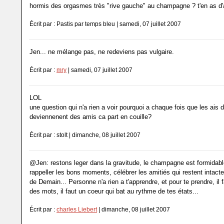
hormis des orgasmes très "rive gauche" au champagne ? t'en as d'a
Écrit par : Pastis par temps bleu | samedi, 07 juillet 2007
Jen... ne mélange pas, ne redeviens pas vulgaire.
Écrit par :
mry
| samedi, 07 juillet 2007
LOL
une question qui n'a rien a voir pourquoi a chaque fois que les ais
deviennenent des amis ca part en couille?
Écrit par : stolt | dimanche, 08 juillet 2007
@Jen: restons leger dans la gravitude, le champagne est formidabl
rappeller les bons moments, célébrer les amitiés qui restent intactes
de Demain... Personne n'a rien a t'apprendre, et pour te prendre, il 
des mots, il faut un coeur qui bat au rythme de tes états...
Écrit par :
charles Liebert
| dimanche, 08 juillet 2007