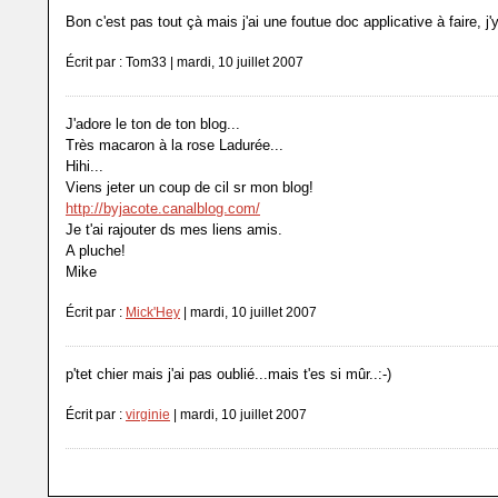
Bon c'est pas tout çà mais j'ai une foutue doc applicative à faire, j'
Écrit par : Tom33 | mardi, 10 juillet 2007
J'adore le ton de ton blog...
Très macaron à la rose Ladurée...
Hihi...
Viens jeter un coup de cil sr mon blog!
http://byjacote.canalblog.com/
Je t'ai rajouter ds mes liens amis.
A pluche!
Mike
Écrit par :
Mick'Hey
| mardi, 10 juillet 2007
p'tet chier mais j'ai pas oublié...mais t'es si mûr..:-)
Écrit par :
virginie
| mardi, 10 juillet 2007