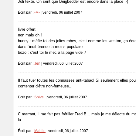
Joli texte. On sent que Beigbedder est encore dans la place ;-)
Écrit par :
-M-
| vendredi, 06 juillet 2007
livre offert
non mais oh !
bunny : méfie-toi des jolies robes, c'est comme les weston, ça éc
dans l'indifférence la moins populaire
bozo : c'est toi le mec à la page vide ?
Écrit par :
Jen
| vendredi, 06 juillet 2007
Il faut tuer toutes les connasses anti-tabac! Si seulement elles po
contenter d'être non-fumeuse...
Écrit par :
Snivel
| vendredi, 06 juillet 2007
C marrant, il me fait pas frétiller Fred B... mais je me délecte du m
lu.
Écrit par :
Mabile
| vendredi, 06 juillet 2007