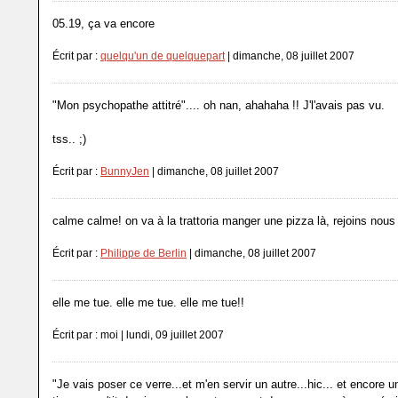
05.19, ça va encore
Écrit par :
quelqu'un de quelquepart
| dimanche, 08 juillet 2007
"Mon psychopathe attitré".... oh nan, ahahaha !! J'l'avais pas vu.
tss.. ;)
Écrit par :
BunnyJen
| dimanche, 08 juillet 2007
calme calme! on va à la trattoria manger une pizza là, rejoins nous
Écrit par :
Philippe de Berlin
| dimanche, 08 juillet 2007
elle me tue. elle me tue. elle me tue!!
Écrit par : moi | lundi, 09 juillet 2007
"Je vais poser ce verre...et m'en servir un autre...hic... et encore un