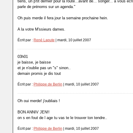
tiens, un p'tit dernier pour la route...avant de... songer... à vous écr
parle de prénoms sur un agenda."
Oh puis merde il fera jour la semaine prochaine hein.
A la votre M'ssieurs dames.
Écrit par :
René Lapute
| mardi, 10 juillet 2007
03h01
je baisse, je baisse
et je n'oublie pas un "s" sinon..
demain promis je dis tout
Écrit par :
Philippe de Berlin
| mardi, 10 juillet 2007
Oh oui merde! j'oubliais !
BON ANNIV JEN!!
on s en fout de l age tu vas te le trouver ton tendre..
Écrit par :
Philippe de Berlin
| mardi, 10 juillet 2007