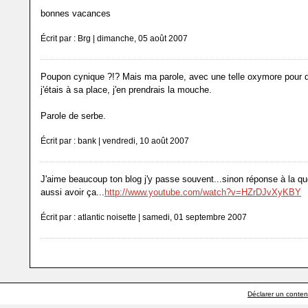
bonnes vacances
Écrit par : Brg | dimanche, 05 août 2007
Poupon cynique ?!? Mais ma parole, avec une telle oxymore pour de
j'étais à sa place, j'en prendrais la mouche.
Parole de serbe.
Écrit par : bank | vendredi, 10 août 2007
J'aime beaucoup ton blog j'y passe souvent...sinon réponse à la qu
aussi avoir ça...
http://www.youtube.com/watch?v=HZrDJvXyKBY
Écrit par : atlantic noisette | samedi, 01 septembre 2007
Déclarer un contenu 