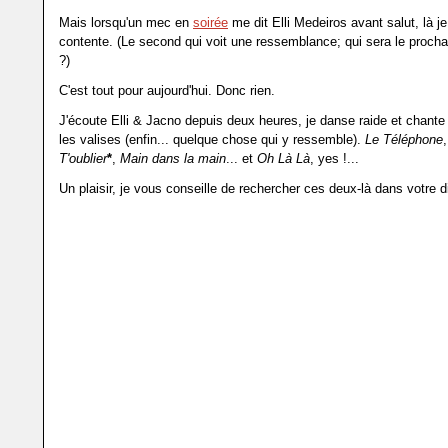
Mais lorsqu'un mec en
soirée
me dit Elli Medeiros avant salut, là je
contente. (Le second qui voit une ressemblance; qui sera le proch
?)
C'est tout pour aujourd'hui. Donc rien.
J'écoute Elli & Jacno depuis deux heures, je danse raide et chante 
les valises (enfin... quelque chose qui y ressemble).
Le Téléphone
T'oublier
*
,
Main dans la main
... et
Oh Là Là
, yes !...
Un plaisir, je vous conseille de rechercher ces deux-là dans votre