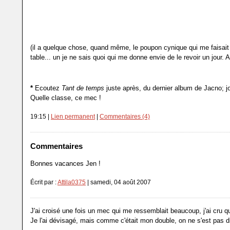
(il a quelque chose, quand même, le poupon cynique qui me faisait 
table... un je ne sais quoi qui me donne envie de le revoir un jour. A
*
Ecoutez
Tant de temps
juste après, du dernier album de Jacno; jol
Quelle classe, ce mec !
19:15 |
Lien permanent
|
Commentaires (4)
Commentaires
Bonnes vacances Jen !
Écrit par :
Attila0375
| samedi, 04 août 2007
J'ai croisé une fois un mec qui me ressemblait beaucoup, j'ai cru qu
Je l'ai dévisagé, mais comme c'était mon double, on ne s'est pas di