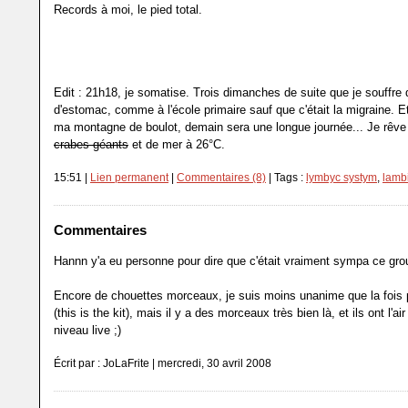
Records à moi, le pied total.
Edit : 21h18, je somatise. Trois dimanches de suite que je souffre
d'estomac, comme à l'école primaire sauf que c'était la migraine. E
ma montagne de boulot, demain sera une longue journée... Je rêve 
crabes géants
et de mer à 26°C.
15:51 |
Lien permanent
|
Commentaires (8)
| Tags :
lymbyc systym
,
lambi
Commentaires
Hannn y'a eu personne pour dire que c'était vraiment sympa ce gro
Encore de chouettes morceaux, je suis moins unanime que la fois
(this is the kit), mais il y a des morceaux très bien là, et ils ont l'ai
niveau live ;)
Écrit par : JoLaFrite | mercredi, 30 avril 2008