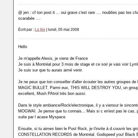
@ jen : cf ton post it ... oui grave c'est rare .... noublies pas tes ch
scarabée ....
Écrit par :
La fée
| lundi, 05 mai 2008
Hello
Je m'appelle Alexis, je viens de France
Je suis à Montréal pour 3 mois de stage et ce soir je vais voir Ly
Je suis sur que tu aurais aimé venir.
Je ne peux que ton conseiller d'aller écouter les autres groupes de l
MAGIC BULLET. Parmi eux, THIS WILL DESTROY YOU, un groupe
excellent, Mosh PAtrol très bon aussi.
Dans le style ambiance/Rock/electronique, il y a viensur le sincon
MOGWAI. Je pense que tu connais... Mais si c en'est pas le cas, 
suite par l acase Myspace.
Ensuite, si tu aimes bien le Post Rock, je t'invite à d.couvrir les g
CONSTELLATION RECORDS de Montréal. Godspeed you! Black E