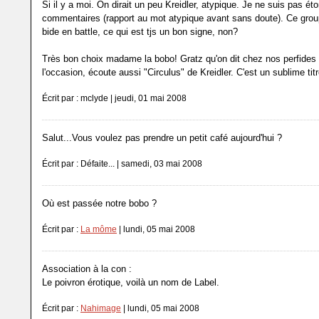
Si il y a moi. On dirait un peu Kreidler, atypique. Je ne suis pas é
commentaires (rapport au mot atypique avant sans doute). Ce group
bide en battle, ce qui est tjs un bon signe, non?
Très bon choix madame la bobo! Gratz qu'on dit chez nos perfides 
l'occasion, écoute aussi "Circulus" de Kreidler. C'est un sublime titr
Écrit par : mclyde | jeudi, 01 mai 2008
Salut...Vous voulez pas prendre un petit café aujourd'hui ?
Écrit par : Défaite... | samedi, 03 mai 2008
Où est passée notre bobo ?
Écrit par :
La môme
| lundi, 05 mai 2008
Association à la con :
Le poivron érotique, voilà un nom de Label.
Écrit par :
Nahimage
| lundi, 05 mai 2008