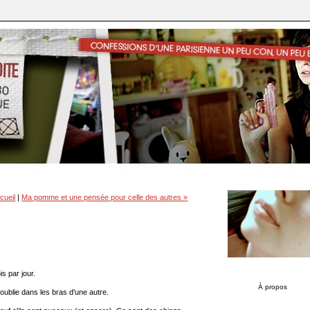
cueil
|
Ma pomme et une pensée pour celle des autres »
s par jour.
À propos
l'oublie dans les bras d'une autre.