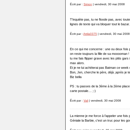
Écrit par :
Simon
| vendredi, 30 mai 2008
T'inquiète pas, tu ne floode pas, avec tout
lignes de texte qui va bloquer tout le bazar.
Écrit par :
Attila0375
| vendredi, 30 mai 2008
En ce qui me concerne : une ou deux fois pa
on reste toujours la fille de sa mooooman !
tu me fais flipper grave avec les ptits gars 
max alors.
Et je ne lui achèterai pas Batman ce week end
Bon, Jen, cherche le père, déjà ;après je te 
Biz bella
PS : tu passes de la 3ème à la 2ème place 2
carte postale.... ;-)
Écrit par :
Vali
| vendredi, 30 mai 2008
La mienne je me force à l'appeler une fois 
Géniale la Barbie, c'est un truc pour les 