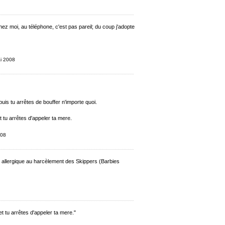
z moi, au téléphone, c'est pas pareil; du coup j'adopte
ai 2008
uis tu arrêtes de bouffer n'importe quoi.
 et tu arrêtes d'appeler ta mere.
008
 allergique au harcèlement des Skippers (Barbies
e et tu arrêtes d'appeler ta mere."