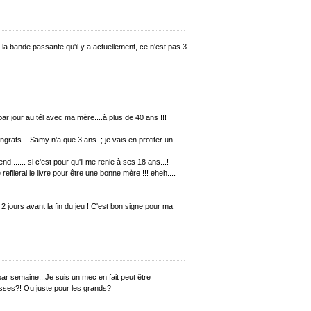
e la bande passante qu'il y a actuellement, ce n'est pas 3
r jour au tél avec ma mère....à plus de 40 ans !!!
ingrats... Samy n'a que 3 ans. ; je vais en profiter un
....... si c'est pour qu'il me renie à ses 18 ans...!
refilerai le livre pour être une bonne mère !!! eheh....
 jours avant la fin du jeu ! C'est bon signe pour ma
par semaine...Je suis un mec en fait peut être
gosses?! Ou juste pour les grands?