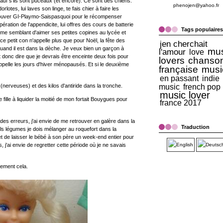
auf s'ils sont puceaux (et encore). Ce sont des chiens.
phenojen@yahoo.fr
rlotes, lui laves son linge, te fais chier à faire les
rouver GI-Playmo-Saispasquoi pour le récompenser
ration de l'appendicite, lui offres des cours de batterie
Tags populaires
 même semblant d'aimer ses petites copines au lycée et
n ce petit con n'appelle plus que pour Noël, la fête des
jen cherchait
quand il est dans la dèche. Je veux bien un garçon à
mus
l'amour
love
it donc dire que je devrais être enceinte deux fois pour
lovers
chanso
'appelle les jours d'hiver ménopausés. Et si le deuxième
française
musi
en passant
indie
music
french pop
(nerveuses) et des kilos d'antiride dans la tronche.
music lover
e fille à liquider la moitié de mon fortait Bouygues pour
france 2017
e des erreurs, j'ai envie de me retrouver en galère dans la
Traduction
ls légumes je dois mélanger au roquefort dans la
 et de laisser le bébé à son père un week-end entier pour
 j'ai envie de regretter cette période où je ne savais
rement cela.