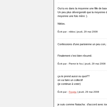
Oui tu es dans la moyenne une fille de bas
Un peu plus dévergondé que la moyenne de 
moyenne une fois mère :).
Niklos.
Écrit par : niklos | jeudi, 29 mai 2008
Confessions d'une parisienne un peu con, 
Finalement c'est bien résumé.
Écrit par : Pierrot le fou | jeudi, 29 mai 2008
ça te prend aussi ou quoi??
on va faire un collectif
(je continue à voter)
Écrit par :
Frogita
| jeudi, 29 mai 2008
je suis comme Natacha : d'accord avec tou