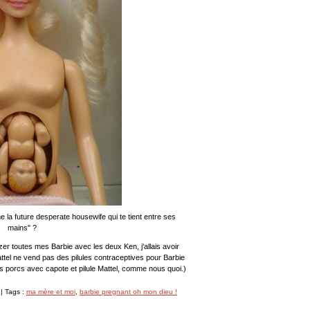
e la future desperate housewife qui te tient entre ses
mains" ?
uzer toutes mes Barbie avec les deux Ken, j'allais avoir
ttel ne vend pas des pilules contraceptives pour Barbie
es porcs avec capote et pilule Mattel, comme nous quoi.)
| Tags :
ma mère et moi
,
barbie pregnant oh mon dieu !