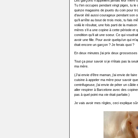
Les garçons n'appellent jamais leur mère s
Tu t'en occupes pendant vingt piges, tu le do
quinze magasins de jouets du coin pour t
d'avoir été aussi courageux pendant son opé
qu'il arrête au bout de trois mois, tu fais
voilà le résultat, une fois parti de la maiso
mères s'il a une copine à cette période et 
condition qu'il ait une soeur. Ce qui voudra
avoir une fille. Pour avoir quelqu'un qui m
était encore un garçon ? Je ferais quoi ?
En deux minutes j'ai prix deux grossesses 
Tout ça pour savoir si je n'étais pas la seul
ma mère.
(J'ai envie d'être maman, j'ai envie de fair
cuisine à appeler ma mère pour savoir que
centrifugeuse, j'ai envie de péter un câble
aller respirer à Barcelone avec des copines,
pas à quel point ma vie était parfaite.)
Je vais avoir mes règles, ceci explique sû