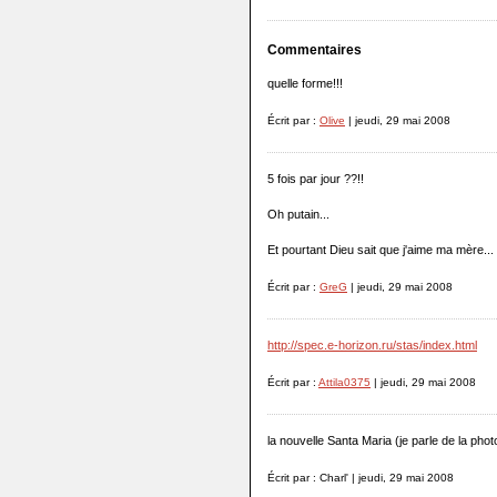
Commentaires
quelle forme!!!
Écrit par :
Olive
| jeudi, 29 mai 2008
5 fois par jour ??!!
Oh putain...
Et pourtant Dieu sait que j'aime ma mère...
Écrit par :
GreG
| jeudi, 29 mai 2008
http://spec.e-horizon.ru/stas/index.html
Écrit par :
Attila0375
| jeudi, 29 mai 2008
la nouvelle Santa Maria (je parle de la phot
Écrit par : Charl' | jeudi, 29 mai 2008