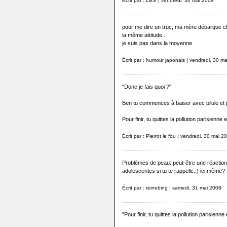
Écrit par : Liice | vendredi, 30 mai 2008
pour me dire un truc, ma mère débarque che
la même attitude...
je suis pas dans la moyenne
Écrit par : humour japonais | vendredi, 30 m
"Donc je fais quoi ?"
Ben tu commences à baiser avec pilule et p
Pour finir, tu quittes la pollution parisienne
Écrit par : Pierrot le fou | vendredi, 30 mai 2
Problèmes de peau: peut-être une réaction
adolescentes si tu te rappelle..) ici même?
Écrit par : reinebing | samedi, 31 mai 2008
"Pour finir, tu quittes la pollution parisienn