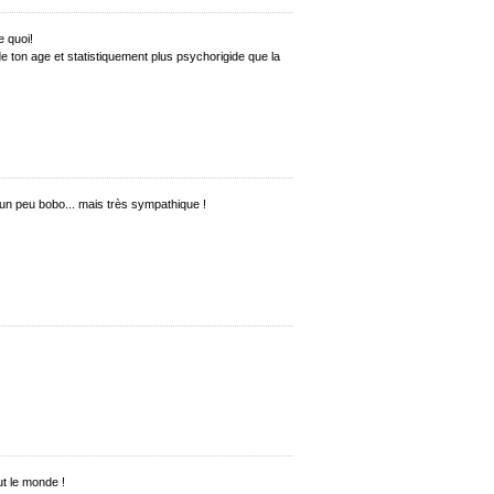
e quoi!
ton age et statistiquement plus psychorigide que la
un peu bobo... mais très sympathique !
t le monde !