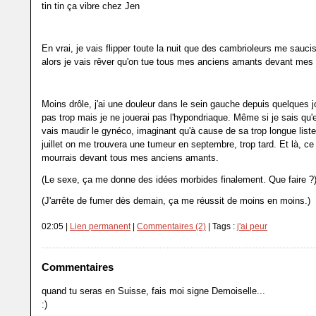
tin tin ça vibre chez Jen
En vrai, je vais flipper toute la nuit que des cambrioleurs me sauc
alors je vais rêver qu'on tue tous mes anciens amants devant mes
Moins drôle, j'ai une douleur dans le sein gauche depuis quelques j
pas trop mais je ne jouerai pas l'hypondriaque. Même si je sais qu'
vais maudir le gynéco, imaginant qu'à cause de sa trop longue liste
juillet on me trouvera une tumeur en septembre, trop tard. Et là, ce
mourrais devant tous mes anciens amants.
(Le sexe, ça me donne des idées morbides finalement. Que faire ?
(J'arrête de fumer dès demain, ça me réussit de moins en moins.)
02:05 |
Lien permanent
|
Commentaires (2)
| Tags :
j'ai peur
Commentaires
quand tu seras en Suisse, fais moi signe Demoiselle...
:)