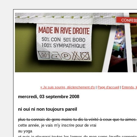
« Je suis sourire, déclenchement d'o
|
Page d'accueil
|
Entendu, l
mercredi, 03 septembre 2008
ni oui ni non toujours pareil
plus tu connais de gens moins tu dis la vérité à ceux que tu aimes.
cette année, je vais m'y inscrire pour de vrai
au yoga
et puis je pleurerai toutes les larmes de mon corps (quelle connerie