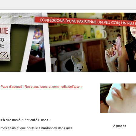
|
Page d'accueil
|
Rose aux joues et commedia dell'arte »
à dire non à *** et oui à iTunes.
À propos
t mes seins et que coule le Chardonnay dans mes