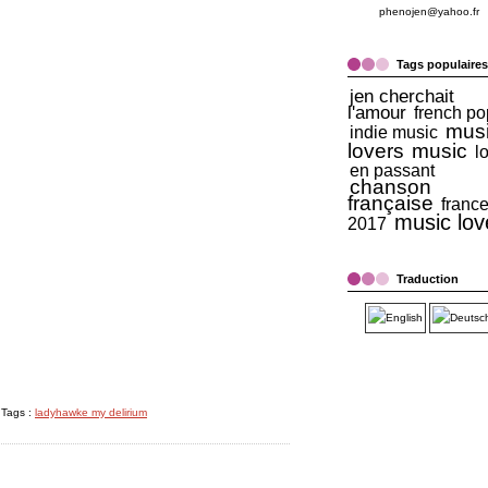
phenojen@yahoo.fr
Tags populaires
jen cherchait
l'amour
french po
mus
indie music
lovers
music
l
en passant
chanson
française
franc
music lov
2017
Traduction
 Tags :
ladyhawke my delirium