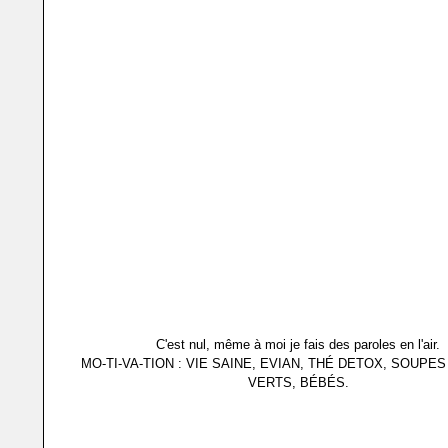
C'est nul, même à moi je fais des paroles en l'air.
MO-TI-VA-TION : VIE SAINE, EVIAN, THÉ DETOX, SOUPE
VERTS, BÉBÉS.