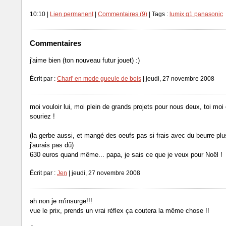
10:10 |
Lien permanent
|
Commentaires (9)
| Tags :
lumix g1 panasonic
Commentaires
j'aime bien (ton nouveau futur jouet) :)
Écrit par :
Charl' en mode gueule de bois
| jeudi, 27 novembre 2008
moi vouloir lui, moi plein de grands projets pour nous deux, toi moi
souriez !
(la gerbe aussi, et mangé des oeufs pas si frais avec du beurre plus
j'aurais pas dû)
630 euros quand même... papa, je sais ce que je veux pour Noël !
Écrit par :
Jen
| jeudi, 27 novembre 2008
ah non je m'insurge!!!
vue le prix, prends un vrai réflex ça coutera la même chose !!