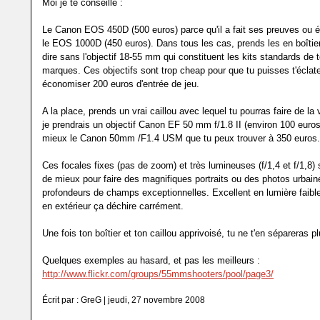
Moi je te conseille :
Le Canon EOS 450D (500 euros) parce qu'il a fait ses preuves ou 
le EOS 1000D (450 euros). Dans tous les cas, prends les en boîtier
dire sans l'objectif 18-55 mm qui constituent les kits standards de 
marques. Ces objectifs sont trop cheap pour que tu puisses t'éclate
économiser 200 euros d'entrée de jeu.
A la place, prends un vrai caillou avec lequel tu pourras faire de la
je prendrais un objectif Canon EF 50 mm f/1.8 II (environ 100 euro
mieux le Canon 50mm /F1.4 USM que tu peux trouver à 350 euros.
Ces focales fixes (pas de zoom) et très lumineuses (f/1,4 et f/1,8) s
de mieux pour faire des magnifiques portraits ou des photos urbai
profondeurs de champs exceptionnelles. Excellent en lumière faible 
en extérieur ça déchire carrément.
Une fois ton boîtier et ton caillou apprivoisé, tu ne t'en sépareras pl
Quelques exemples au hasard, et pas les meilleurs :
http://www.flickr.com/groups/55mmshooters/pool/page3/
Écrit par : GreG | jeudi, 27 novembre 2008