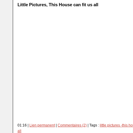
Little Pictures, This House can fit us all
01:16 |
Lien permanent
|
Commentaires (2)
| Tags :
little pictures -this h
all