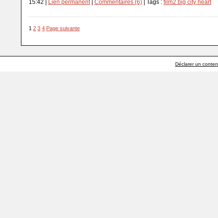
15:42 |
Lien permanent
|
Commentaires (6)
| Tags :
film2 big city heart
1
2
3
4
Page suivante
Déclarer un contenu 