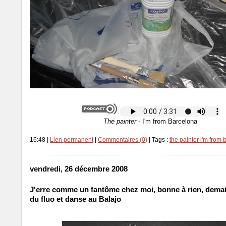
The painter
- I'm from Barcelona
16:48 |
Lien permanent
|
Commentaires (0)
| Tags :
the painter i'm from
vendredi, 26 décembre 2008
J'erre comme un fantôme chez moi, bonne à rien, demai
du fluo et danse au Balajo