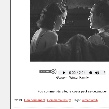
Garden
- Winter Family
Fou comme très vite, le coeur peut se déglinguer.
22:13 |
Lien permanent
|
Commentaires (2)
| Tags :
winter family