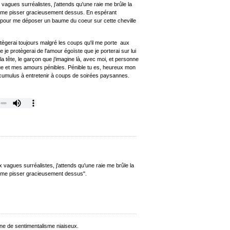
vagues surréalistes, j'attends qu'une raie me brûle la
e me pisser gracieusement dessus. En espérant
 pour me déposer un baume du coeur sur cette cheville
tègerai toujours malgré les coups qu'il me porte aux
 je protègerai de l'amour égoïste que je porterai sur lui
la tête, le garçon que j'imagine là, avec moi, et personne
ague et mes amours pénibles. Pénible tu es, heureux mon
u cumulus à entretenir à coups de soirées paysannes.
 vagues surréalistes, j'attends qu'une raie me brûle la
e me pisser gracieusement dessus".
ine de sentimentalisme niaiseux.