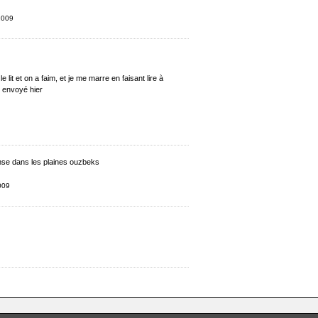
 2009
e lit et on a faim, et je me marre en faisant lire à
 envoyé hier
nse dans les plaines ouzbeks
009