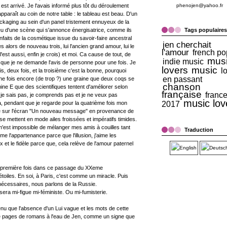
est arrivé. Je l'avais informé plus tôt du déroulement
phenojen@yahoo.fr
pparaît au coin de notre table : le tableau est beau. D'un
ckaging au sein d'un panel tristement ennuyeux de la
eu d'une scène qui s'annonce énergisatrice, comme ils
Tags populaires
nfaits de la cosmétique issue du savoir-faire ancestral
jen cherchait
 alors de nouveau trois, lui l'ancien grand amour, lui le
l'amour
french po
'est aussi, enfin je crois) et moi. Ca cause de tout, de
mus
indie music
 que je ne demande l'avis de personne pour une fois. Je
lovers
music
l
s, deux fois, et la troisième c'est la bonne, pourquoi
en passant
ne fois encore (de trop ?) une graine que deux coqs se
chanson
ine E que des scientifiques tentent d'améliorer selon
française
franc
 je sais pas, je comprends pas et je ne veux pas
music lov
à, pendant que je regarde pour la quatrième fois mon
2017
re sur l'écran "Un nouveau message" en provenance de
 se mettent en mode ailes froissées et impératifs timides.
l m'est impossible de mélanger mes amis à couilles tant
Traduction
ime l'appartenance parce que l'illusion, j'aime les
et le fidèle parce que, cela relève de l'amour paternel
 la première fois dans ce passage du XXeme
étoiles. En soi, à Paris, c'est comme un miracle. Puis
écessaires, nous parlons de la Russie.
e sera mi-figue mi-féministe. Ou mi-fumisterie.
tenu que l'absence d'un Lui vague et les mots de cette
 de pages de romans à l'eau de Jen, comme un signe que