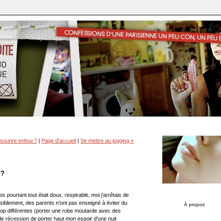
 sourire enfoui ?
|
Page d'accueil
|
Se mettre au jogging »
 ?
haos pourtant tout était doux, respirable, moi j'arrêtais de
visiblement, des parents n'ont pas enseigné à éviter du
À propos
rop différentes (porter une robe moutarde avec des
r de récession de porter haut mon espoir d'une nuit