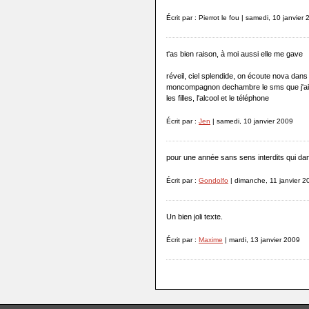
Écrit par : Pierrot le fou | samedi, 10 janvier
t'as bien raison, à moi aussi elle me gave
réveil, ciel splendide, on écoute nova dans l
moncompagnon dechambre le sms que j'ai
les filles, l'alcool et le téléphone
Écrit par :
Jen
| samedi, 10 janvier 2009
pour une année sans sens interdits qui da
Écrit par :
Gondolfo
| dimanche, 11 janvier 2
Un bien joli texte.
Écrit par :
Maxime
| mardi, 13 janvier 2009