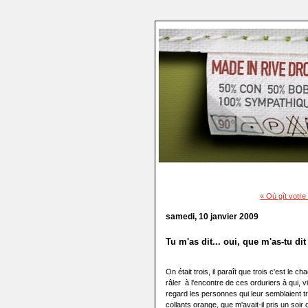
« Où gît votre
samedi, 10 janvier 2009
Tu m'as dit... oui, que m'as-tu dit
On était trois, il paraît que trois c'est le c
râler à l'encontre de ces orduriers à qui, 
regard les personnes qui leur semblaient t
collants orange, que m'avait-il pris un soi