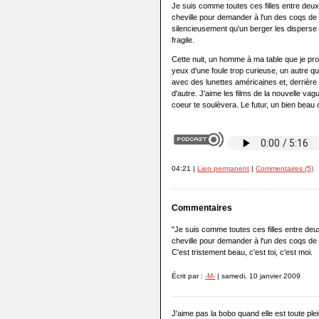
Je suis comme toutes ces filles entre deux 
cheville pour demander à l'un des coqs d
silencieusement qu'un berger les disperse
fragile.
Cette nuit, un homme à ma table que je pro
yeux d'une foule trop curieuse, un autre que
avec des lunettes américaines et, derrière 
d'autre. J'aime les films de la nouvelle v
coeur te soulèvera. Le futur, un bien bea
04:21 |
Lien permanent
|
Commentaires (5)
Commentaires
"Je suis comme toutes ces filles entre deux
cheville pour demander à l'un des coqs d
C'est tristement beau, c'est toi, c'est moi.
Écrit par :
-M-
| samedi, 10 janvier 2009
J'aime pas la bobo quand elle est toute ple