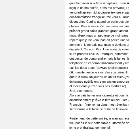
gauche caviar à la Gréco baptisée). Puis A 
logique de ma soirée, sans me prévenir, il a
vendredi après-midi à causer texture et pa
consommatrice française, me voilà au mili
disent chez Clarins quand on parle des bie
chinois. Puis le marié s'en va, nous sommes
présent grand fidèle (l'ancien grand amour l
nous, d'eux mais un peu trop de moi, sans
répète que je ne veux pas en parler, une foi
comment, je ne sais pas mais je deviens u
disputent. Ou non. Pire. Une sorte de vitam
leurs propres calculs. Pourquoi, comment,
suspecter de comprendre mais le fait est l
téléphone en espérant misérablement y li
Lui, les deux coqs (devrais-je dire poules)
Ok, maintenant je le sais, j'en suis sûre, i
que l'un d'eux un jour ou un an fut mien (j'a
échanges puérils entre un ancien amoureux 
et moi-même je n'en suis pas maîtresse).
Bref, c'est tendu.
Alors je vais fumer une cigarette et pour
arrondissement je lève la tête au ciel. Des 
François m'interrompt dans mes rêveries n
Je retourne à la table, le reste de la soiré
Finalement, de cette soirée, je n'aurais re
fille, posés là sur cette table customisée
je ne prendrai pas comme tel...