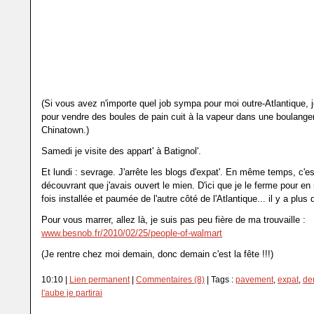
(Si vous avez n'importe quel job sympa pour moi outre-Atlantique,
pour vendre des boules de pain cuit à la vapeur dans une boulanger
Chinatown.)
Samedi je visite des appart' à Batignol'.
Et lundi : sevrage. J'arrête les blogs d'expat'. En même temps, c'es
découvrant que j'avais ouvert le mien. D'ici que je le ferme pour en 
fois installée et paumée de l'autre côté de l'Atlantique... il y a plus 
Pour vous marrer, allez là, je suis pas peu fière de ma trouvaille :
www.besnob.fr/2010/02/25/people-of-walmart
(Je rentre chez moi demain, donc demain c'est la fête !!!)
10:10 |
Lien permanent
|
Commentaires (8)
| Tags :
pavement
,
expat
,
de
l'aube je partirai