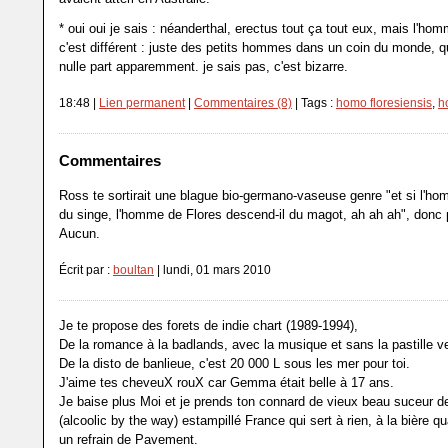
* oui oui je sais : néanderthal, erectus tout ça tout eux, mais l'ho
c'est différent : juste des petits hommes dans un coin du monde, q
nulle part apparemment. je sais pas, c'est bizarre.
18:48 |
Lien permanent
|
Commentaires (8)
| Tags :
homo floresiensis
,
h
Commentaires
Ross te sortirait une blague bio-germano-vaseuse genre "et si l'
du singe, l'homme de Flores descend-il du magot, ah ah ah", donc 
Aucun.
Écrit par :
boultan
| lundi, 01 mars 2010
Je te propose des forets de indie chart (1989-1994),
De la romance à la badlands, avec la musique et sans la pastille ve
De la disto de banlieue, c'est 20 000 L sous les mer pour toi.
J'aime tes cheveuX rouX car Gemma était belle à 17 ans.
Je baise plus Moi et je prends ton connard de vieux beau suceur de
(alcoolic by the way) estampillé France qui sert à rien, à la bière q
un refrain de Pavement.