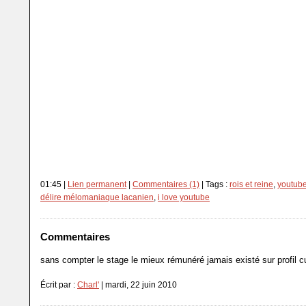
01:45 |
Lien permanent
|
Commentaires (1)
| Tags :
rois et reine
,
youtube
délire mélomaniaque lacanien
,
i love youtube
Commentaires
sans compter le stage le mieux rémunéré jamais existé sur profil c
Écrit par :
Charl'
| mardi, 22 juin 2010