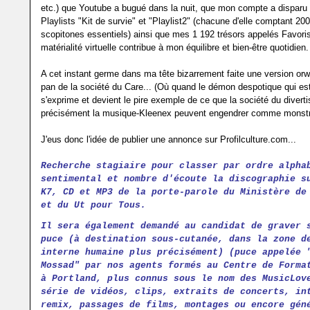
etc.) que Youtube a bugué dans la nuit, que mon compte a disparu 
Playlists "Kit de survie" et "Playlist2" (chacune d'elle comptant 200
scopitones essentiels) ainsi que mes 1 192 trésors appelés Favoris
matérialité virtuelle contribue à mon équilibre et bien-être quotidien.
A cet instant germe dans ma tête bizarrement faite une version orw
pan de la société du Care... (Où quand le démon despotique qui es
s'exprime et devient le pire exemple de ce que la société du divert
précisément la musique-Kleenex peuvent engendrer comme monstr
J'eus donc l'idée de publier une annonce sur Profilculture.com...
R
echerche stagiaire pour classer par ordre alpha
sentimental et nombre d'écoute la discographie s
K7, CD et MP3 de la porte-parole du Ministère de
et du Ut pour Tous.
Il sera également demandé au candidat de graver 
puce (à destination sous-cutanée, dans la zone d
interne humaine plus précisément) (puce appelée 
Mossad" par nos agents formés au Centre de Forma
à Portland, plus connus sous le nom des MusicLov
série de vidéos, clips, extraits de concerts, in
remix, passages de films, montages ou encore gén