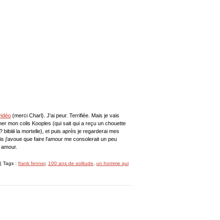
vidéo
(merci Charl). J'ai peur. Terrifiée. Mais je vais
her mon colis Kooples (qui sait qui a reçu un chouette
 bibiiii la mortelle), et puis après je regarderai mes
is j'avoue que faire l'amour me consolerait un peu
, amour.
| Tags :
frank fenner
,
100 ans de solitude
,
un homme qui