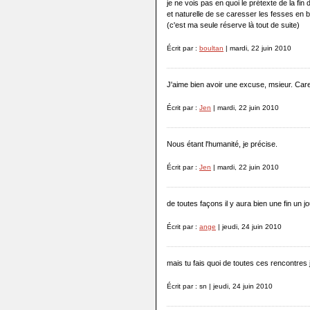
je ne vois pas en quoi le prétexte de la fin
et naturelle de se caresser les fesses en
(c'est ma seule réserve là tout de suite)
Écrit par :
boultan
| mardi, 22 juin 2010
J'aime bien avoir une excuse, msieur. Car
Écrit par :
Jen
| mardi, 22 juin 2010
Nous étant l'humanité, je précise.
Écrit par :
Jen
| mardi, 22 juin 2010
de toutes façons il y aura bien une fin un jo
Écrit par :
ange
| jeudi, 24 juin 2010
mais tu fais quoi de toutes ces rencontres 
Écrit par : sn | jeudi, 24 juin 2010