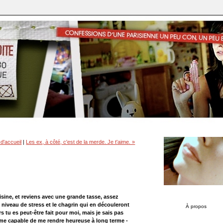
d'accueil
|
Les ex, à côté, c'est de la merde. Je t'aime. »
isine, et reviens avec une grande tasse, assez
niveau de stress et le chagrin qui en découleront
À propos
rs tu es peut-être fait pour moi, mais je sais pas
mme capable de me rendre heureuse à long terme -