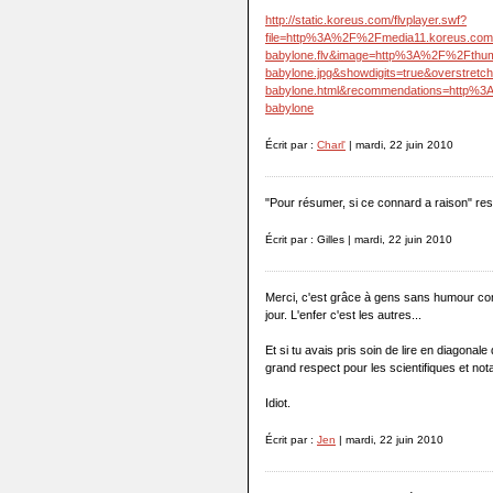
http://static.koreus.com/flvplayer.swf?
file=http%3A%2F%2Fmedia11.koreus.c
babylone.flv&image=http%3A%2F%2Fthu
babylone.jpg&showdigits=true&overstre
babylone.html&recommendations=http%3
babylone
Écrit par :
Charl'
| mardi, 22 juin 2010
"Pour résumer, si ce connard a raison" respe
Écrit par : Gilles | mardi, 22 juin 2010
Merci, c'est grâce à gens sans humour co
jour. L'enfer c'est les autres...
Et si tu avais pris soin de lire en diagonale
grand respect pour les scientifiques et no
Idiot.
Écrit par :
Jen
| mardi, 22 juin 2010