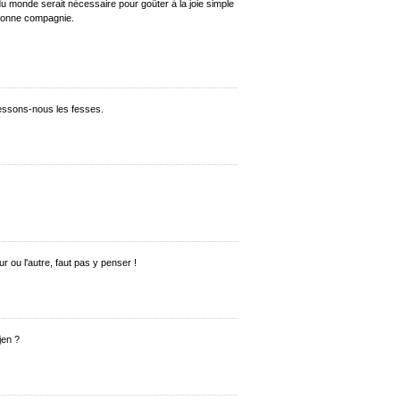
 du monde serait nécessaire pour goûter à la joie simple
 bonne compagnie.
essons-nous les fesses.
ur ou l'autre, faut pas y penser !
jen ?