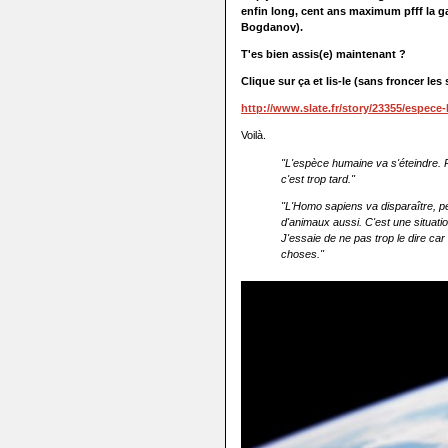
enfin long, cent ans maximum pfff la g
Bogdanov).
T'es bien assis(e) maintenant ?
Clique sur ça et lis-le (sans froncer les 
http://www.slate.fr/story/23355/espece-
Voilà.
"L'espèce humaine va s'éteindre. 
c'est trop tard."
"L'Homo sapiens va disparaître, pe
d'animaux aussi. C'est une situation
J'essaie de ne pas trop le dire car
choses."