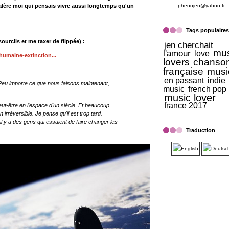
alère moi qui pensais vivre aussi longtemps qu'un
phenojen@yahoo.fr
Tags populaires
sourcils et me taxer de flippée) :
jen cherchait
mus
l'amour
love
humaine-extinction...
lovers
chanso
française
musi
en passant
indie
Peu importe ce que nous faisons maintenant,
music
french pop
music lover
france 2017
ut-être en l'espace d'un siècle. Et beaucoup
 irréversible. Je pense qu'il est trop tard.
 il y a des gens qui essaient de faire changer les
Traduction