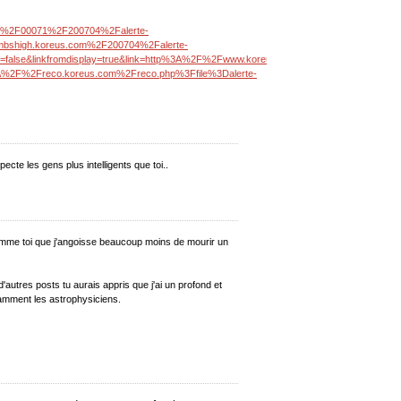
om%2F00071%2F200704%2Falerte-
mbshigh.koreus.com%2F200704%2Falerte-
tch=false&linkfromdisplay=true&link=http%3A%2F%2Fwww.koreus.com%2Fvideo%2Falerte-
A%2F%2Freco.koreus.com%2Freco.php%3Ffile%3Dalerte-
cte les gens plus intelligents que toi..
mme toi que j'angoisse beaucoup moins de mourir un
 d'autres posts tu aurais appris que j'ai un profond et
tamment les astrophysiciens.