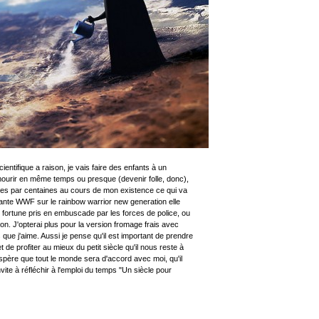
ientifique a raison, je vais faire des enfants à un
ourir en même temps ou presque (devenir folle, donc),
ales par centaines au cours de mon existence ce qui va
itante WWF sur le rainbow warrior new generation elle
e fortune pris en embuscade par les forces de police, ou
on. J'opterai plus pour la version fromage frais avec
e j'aime. Aussi je pense qu'il est important de prendre
e profiter au mieux du petit siècle qu'il nous reste à
espère que tout le monde sera d'accord avec moi, qu'il
vite à réfléchir à l'emploi du temps "Un siècle pour