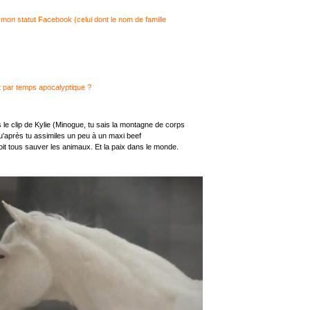
 mon statut Facebook (celui dont le nom de famille
t par temps apocalyptique ?
 le clip de Kylie (Minogue, tu sais la montagne de corps
 qu'après tu assimiles un peu à un maxi beef
it tous sauver les animaux. Et la paix dans le monde.