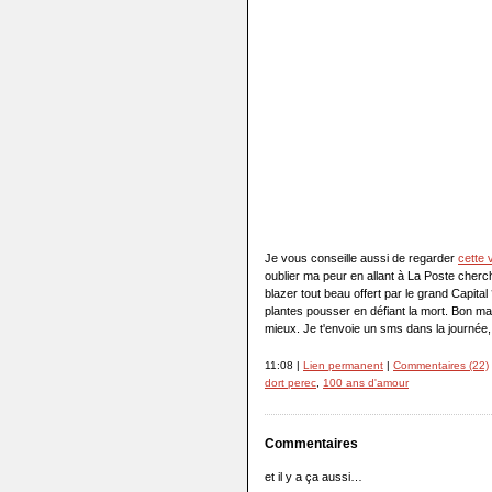
Je vous conseille aussi de regarder
cette 
oublier ma peur en allant à La Poste cherc
blazer tout beau offert par le grand Capital ?
plantes pousser en défiant la mort. Bon ma
mieux. Je t'envoie un sms dans la journée
11:08 |
Lien permanent
|
Commentaires (22)
dort perec
,
100 ans d'amour
Commentaires
et il y a ça aussi…