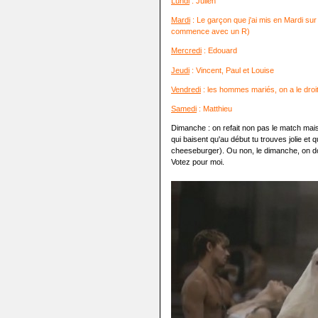
Lundi
: Julien
Mardi
: Le garçon que j'ai mis en Mardi sur
commence avec un R)
Mercredi
: Edouard
Jeudi
: Vincent, Paul et Louise
Vendredi
: les hommes mariés, on a le droi
Samedi
: Matthieu
Dimanche : on refait non pas le match mais
qui baisent qu'au début tu trouves jolie et
cheeseburger). Ou non, le dimanche, on do
Votez pour moi.