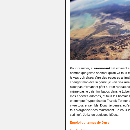
Pour résumer, si
ce connard
cet éminent sc
homme que j'aime sachant qu'on va tous m
je vais voir disparaître des espèces anim
changer mon destin genre je vais finir mil
n'eut pas d'enfant et périt sur un radeau d
même pas je vais finir babos dans le Lubér
mes chèvres adorées, et tous les hommes qu
en compte l'hyptohèse de Franck Fenner et d
vivre tous ensemble. Donc, je pense, et j'
faut s'organiser dès maintenant. Je vous in
s'aimer". Je lance quelques idées...
Emploi du temps de Jen :