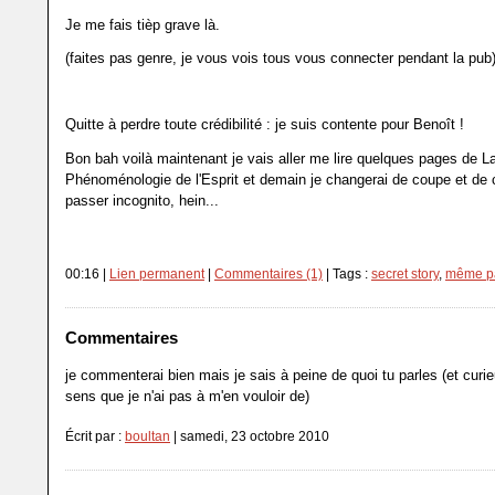
Je me fais tièp grave là.
(faites pas genre, je vous vois tous vous connecter pendant la pub
Quitte à perdre toute crédibilité : je suis contente pour Benoît !
Bon bah voilà maintenant je vais aller me lire quelques pages de L
Phénoménologie de l'Esprit et demain je changerai de coupe et de 
passer incognito, hein...
00:16 |
Lien permanent
|
Commentaires (1)
| Tags :
secret story
,
même p
Commentaires
je commenterai bien mais je sais à peine de quoi tu parles (et curi
sens que je n'ai pas à m'en vouloir de)
Écrit par :
boultan
| samedi, 23 octobre 2010