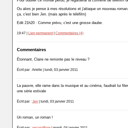
Pour oublier ce monde perdu, je regarderai la connerie de téléfilm de
Ou alors je pense à mes résolutions et j'attaque un nouveau roman.
ça, c'est bien Jen. (mais après le téléfilm)
Edit 21h20 : Comme prévu, c'est une grosse daube.
19:47 |
Lien permanent
|
Commentaires (4)
Commentaires
Étonnant, Claire ne remonte pas le niveau ?
Écrit par : Arielle | lundi, 03 janvier 2011
La pauvre, elle rame dans la musique et au cinéma, faudrait lui file
une série estivale
Écrit par :
Jen
| lundi, 03 janvier 2011
Un roman, un roman !
Écrit par :
secondflore
| mardi, 04 janvier 2011