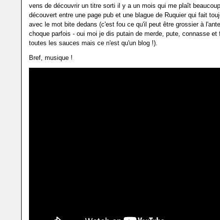
vens de découvrir un titre sorti il y a un mois qui me plaît beaucoup, 
découvert entre une page pub et une blague de Ruquier qui fait toujo
avec le mot bite dedans (c'est fou ce qu'il peut être grossier à l'an
choque parfois - oui moi je dis putain de merde, pute, connasse et f
toutes les sauces mais ce n'est qu'un blog !).
Bref, musique !