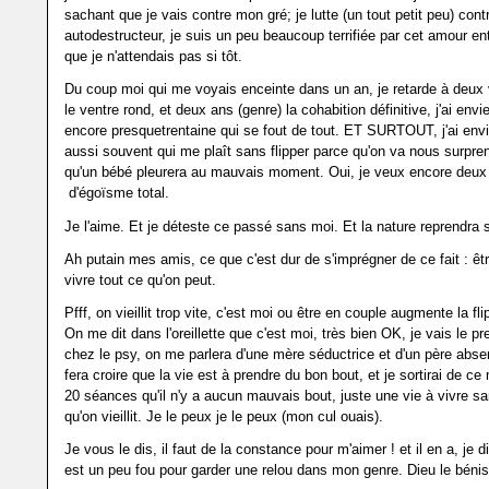
sachant que je vais contre mon gré; je lutte (un tout petit peu) cont
autodestructeur, je suis un peu beaucoup terrifiée par cet amour ent
que je n'attendais pas si tôt.
Du coup moi qui me voyais enceinte dans un an, je retarde à deux v
le ventre rond, et deux ans (genre) la cohabition définitive, j'ai env
encore presquetrentaine qui se fout de tout. ET SURTOUT, j'ai envi
aussi souvent qui me plaît sans flipper parce qu'on va nous surpre
qu'un bébé pleurera au mauvais moment. Oui, je veux encore deux
d'égoïsme total.
Je l'aime. Et je déteste ce passé sans moi. Et la nature reprendra s
Ah putain mes amis, ce que c'est dur de s'imprégner de ce fait : êtr
vivre tout ce qu'on peut.
Pfff, on vieillit trop vite, c'est moi ou être en couple augmente la fl
On me dit dans l'oreillette que c'est moi, très bien OK, je vais le p
chez le psy, on me parlera d'une mère séductrice et d'un père abse
fera croire que la vie est à prendre du bon bout, et je sortirai de ce
20 séances qu'il n'y a aucun mauvais bout, juste une vie à vivre s
qu'on vieillit. Je le peux je le peux (mon cul ouais).
Je vous le dis, il faut de la constance pour m'aimer ! et il en a, je d
est un peu fou pour garder une relou dans mon genre. Dieu le béni