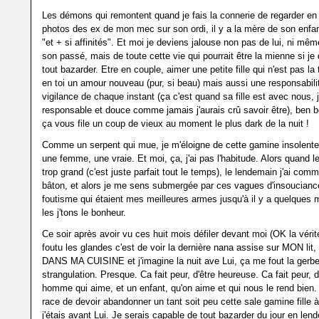
Les démons qui remontent quand je fais la connerie de regarder en
photos des ex de mon mec sur son ordi, il y a la mère de son enfan
"et + si affinités". Et moi je deviens jalouse non pas de lui, ni mê
son passé, mais de toute cette vie qui pourrait être la mienne si je
tout bazarder. Etre en couple, aimer une petite fille qui n'est pas la 
en toi un amour nouveau (pur, si beau) mais aussi une responsabili
vigilance de chaque instant (ça c'est quand sa fille est avec nous, 
responsable et douce comme jamais j'aurais crû savoir être), ben 
ça vous file un coup de vieux au moment le plus dark de la nuit !
Comme un serpent qui mue, je m'éloigne de cette gamine insolente
une femme, une vraie. Et moi, ça, j'ai pas l'habitude. Alors quand l
trop grand (c'est juste parfait tout le temps), le lendemain j'ai com
bâton, et alors je me sens submergée par ces vagues d'insouciance
foutisme qui étaient mes meilleures armes jusqu'à il y a quelques 
les j'tons le bonheur.
Ce soir après avoir vu ces huit mois défiler devant moi (OK la vérit
foutu les glandes c'est de voir la dernière nana assise sur MON lit,
DANS MA CUISINE et j'imagine la nuit ave Lui, ça me fout la gerbe
strangulation. Presque. Ca fait peur, d'être heureuse. Ca fait peur, 
homme qui aime, et un enfant, qu'on aime et qui nous le rend bien.
race de devoir abandonner un tant soit peu cette sale gamine fille 
j'étais avant Lui. Je serais capable de tout bazarder du jour en len