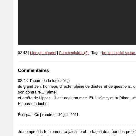
02:43 |
Lien permanent
|
Commentaires (2)
| Tags :
broken social scene 
Commentaires
02.43, l'heure de la lucidité! ;)
du grand Jen, honnête, directe, pleine de doutes et de questions, qu
son contraire... j'aime!
et arrête de flipper... il est cool ton mec. Et il t'aime, et tu l'aime, 
Bisous ma biche
Écrit par : Cé | vendredi, 10 juin 2011
Je comprends totalement ta jalousie et ta façon de créer des problè