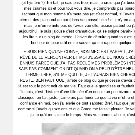
(et hystéro ?). En fait, je sais pas trop, mais je crois que j'ai bes
mes craintes ici et pour tout vous dire, je comprends pas pourqu
sachant que mon homme n'aimera pas (et c'est normal, si j'avais
père et des plans cul autour (dans son passé hein ! et il n'y en a qu
mais je m'en remets pas de l'avoir vue elle, assise partout où j
aujourd'hui, je suis jalouse c'est dramatique, ça se soigne paraît-il)
les lire sur un blog de merde. L'envie de détruire quand tout est pa
bonheur de peur qu'il ne se sauve, ça me rappelle quelque c
jE SUIS RIEN QU'UNE CONNE, MON MEC EST PARFAIT, J'
RÊVÉ DE LE RENCONTRER ET MOI J'ESSAIE DE NOUS CRÉ
ENNUIS PARCE QUE J'AI PAS RÉGLÉ MES PROBLÈMES INT
SAIS PAS COMMENT ON DIT QUAND ON A PEUR D'ÊTRE HE
TERME. bREF, S'IL ME QUITTE, JE L'AURAIS BIEN CHERCH
RESTE, BEN FAUT QUE j'arrête ce blog ou que je cesse d'avoir pe
là est tout le point noir de ma vie. Faut que je grandisse et faudrait
Tu sais, c'est l'histoire d'une fille née d'un couple un peu bizarre,
classique, en fait juste, j'aimerais pas foirer ce que la vie m'offre 
confiance en moi, ben j'ai envie de tout saboter. Bref, faut que j'a
comme si j'avais quinze ans et que Grace me faisait pleurer. Je vais
juste qu'il me laisse le temps. Mais vu comme j'abuse, c'est