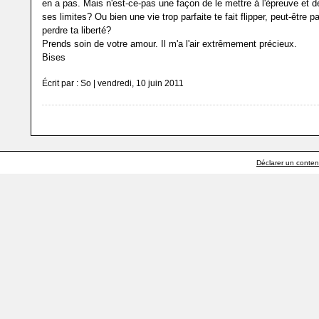
en a pas. Mais n'est-ce-pas une façon de le mettre à l'épreuve et d
ses limites? Ou bien une vie trop parfaite te fait flipper, peut-être p
perdre ta liberté?
Prends soin de votre amour. Il m'a l'air extrêmement précieux.
Bises
Écrit par : So | vendredi, 10 juin 2011
Déclarer un contenu 