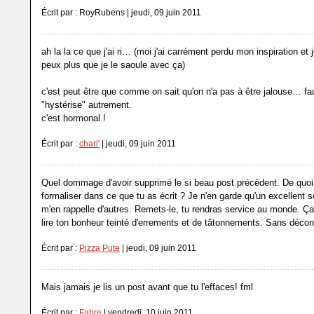
Écrit par : RoyRubens | jeudi, 09 juin 2011
ah la la ce que j'ai ri… (moi j'ai carrément perdu mon inspiration et 
peux plus que je le saoule avec ça)
c'est peut être que comme on sait qu'on n'a pas à être jalouse… fa
"hystérise" autrement.
c'est hormonal !
Écrit par :
charl'
| jeudi, 09 juin 2011
Quel dommage d'avoir supprimé le si beau post précédent. De quoi p
formaliser dans ce que tu as écrit ? Je n'en garde qu'un excellent s
m'en rappelle d'autres. Remets-le, tu rendras service au monde. Ça 
lire ton bonheur teinté d'errements et de tâtonnements. Sans décon
Écrit par :
Pizza Pute
| jeudi, 09 juin 2011
Mais jamais je lis un post avant que tu l'effaces! fml
Écrit par :
Fabre
| vendredi, 10 juin 2011