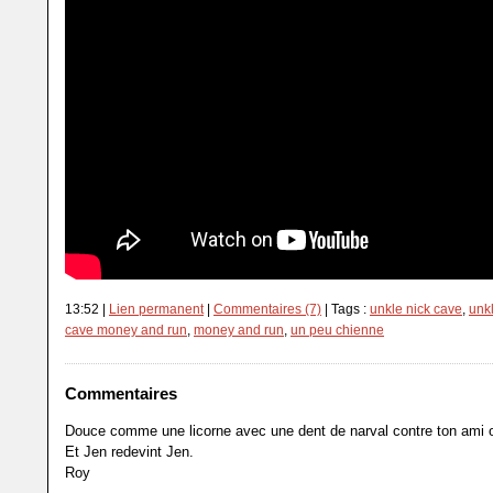
13:52 |
Lien permanent
|
Commentaires (7)
| Tags :
unkle nick cave
,
unkl
cave money and run
,
money and run
,
un peu chienne
Commentaires
Douce comme une licorne avec une dent de narval contre ton ami on
Et Jen redevint Jen.
Roy