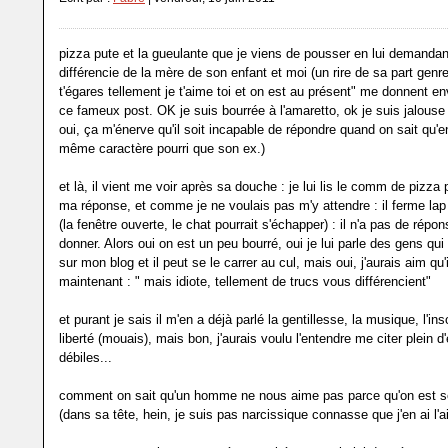
pizza pute et la gueulante que je viens de pousser en lui demanda
différencie de la mère de son enfant et moi (un rire de sa part genre l
t'égares tellement je t'aime toi et on est au présent" me donnent en
ce fameux post. OK je suis bourrée à l'amaretto, ok je suis jalouse 
oui, ça m'énerve qu'il soit incapable de répondre quand on sait qu'en f
même caractère pourri que son ex.)
et là, il vient me voir après sa douche : je lui lis le comm de pizza pu
ma réponse, et comme je ne voulais pas m'y attendre : il ferme lap
(la fenêtre ouverte, le chat pourrait s'échapper) : il n'a pas de répo
donner. Alors oui on est un peu bourré, oui je lui parle des gens q
sur mon blog et il peut se le carrer au cul, mais oui, j'aurais aim qu'
maintenant : " mais idiote, tellement de trucs vous différencient"
et purant je sais il m'en a déjà parlé la gentillesse, la musique, l'ins
liberté (mouais), mais bon, j'aurais voulu l'entendre me citer plein 
débiles...
comment on sait qu'un homme ne nous aime pas parce qu'on est 
(dans sa tête, hein, je suis pas narcissique connasse que j'en ai l'a