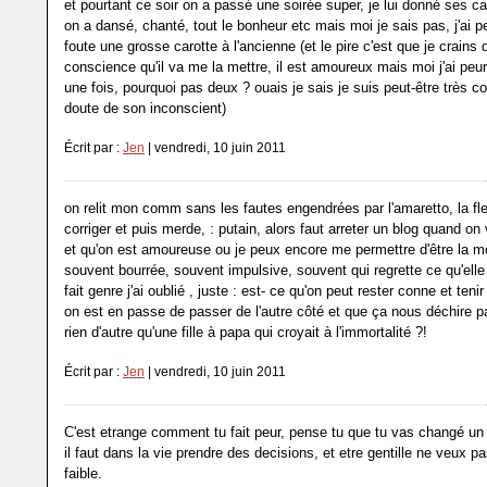
et pourtant ce soir on a passé une soirée super, je lui donné ses c
on a dansé, chanté, tout le bonheur etc mais moi je sais pas, j'ai 
foute une grosse carotte à l'ancienne (et le pire c'est que je crains qu
conscience qu'il va me la mettre, il est amoureux mais moi j'ai peur,
une fois, pourquoi pas deux ? ouais je sais je suis peut-être très c
doute de son inconscient)
Écrit par :
Jen
| vendredi, 10 juin 2011
on relit mon comm sans les fautes engendrées par l'amaretto, la 
corriger et puis merde, : putain, alors faut arreter un blog quand on
et qu'on est amoureuse ou je peux encore me permettre d'être la mo
souvent bourrée, souvent impulsive, souvent qui regrette ce qu'elle 
fait genre j'ai oublié , juste : est- ce qu'on peut rester conne et ten
on est en passe de passer de l'autre côté et que ça nous déchire p
rien d'autre qu'une fille à papa qui croyait à l'immortalité ?!
Écrit par :
Jen
| vendredi, 10 juin 2011
C'est etrange comment tu fait peur, pense tu que tu vas changé un 
il faut dans la vie prendre des decisions, et etre gentille ne veux p
faible.