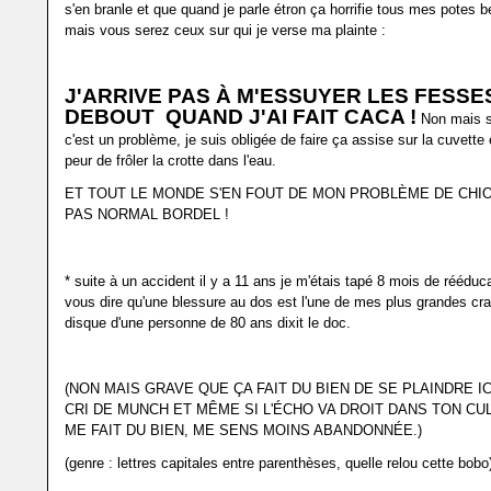
s'en branle et que quand je parle étron ça horrifie tous mes potes 
mais vous serez ceux sur qui je verse ma plainte :
J'ARRIVE PAS À M'ESSUYER LES FESSE
DEBOUT QUAND J'AI FAIT CACA !
Non mais si
c'est un problème, je suis obligée de faire ça assise sur la cuvette e
peur de frôler la crotte dans l'eau.
ET TOUT LE MONDE S'EN FOUT DE MON PROBLÈME DE CHIOT
PAS NORMAL BORDEL !
* suite à un accident il y a 11 ans je m'étais tapé 8 mois de rééduc
vous dire qu'une blessure au dos est l'une de mes plus grandes crain
disque d'une personne de 80 ans dixit le doc.
(NON MAIS GRAVE QUE ÇA FAIT DU BIEN DE SE PLAINDRE ICI
CRI DE MUNCH ET MÊME SI L'ÉCHO VA DROIT DANS TON CUL
ME FAIT DU BIEN, ME SENS MOINS ABANDONNÉE.)
(genre : lettres capitales entre parenthèses, quelle relou cette bobo