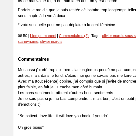
os de mauvaise foi, à ce train-là en août on y est encore !
Parfois je me dis que je suis restée célibataire trop longtemps tell
sens inapte à la vie à deux.
* voix sensuelle pour ne pas déplaire à la gent féminine
08:50 |
Lien permanent
|
Commentaires (2)
| Tags :
olivier marois sous s
starmyname
,
olivier marois
Commentaires
Moi aussi j'ai été trop solitaire. J'ai longtemps pensé ne pas compr
autres, mais dans le fond, c'étais moi qui ne savais pas me faire 
Avec ma (tout récente) copine, j'ai compris que si j'évite de montre
plus faible, en fait je lui cache mon côté humain.
Les bons sentiments attirent d'autres bons sentiments.
Je ne sais pas si je me fais comprendre... mais bon, c'est un petit
d'émotions :)
"Be patient, love life, it will love you back if you do"
Un gros bious*