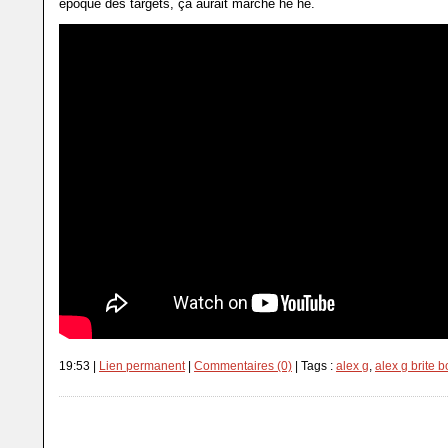
époque des targets, ça aurait marché hé hé.
19:53 |
Lien permanent
|
Commentaires (0)
| Tags :
alex g
,
alex g brite b