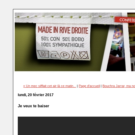
« Un mec sifflait cet air-là ce matin...
|
Page d'accueil
|
Bouchra Jarrar, ma n
lundi, 20 février 2017
Je veux te baiser