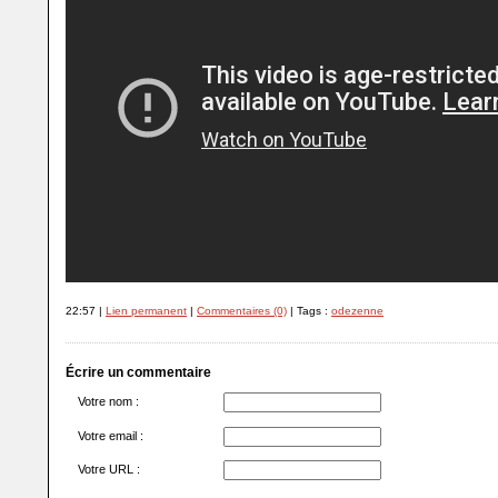
22:57 |
Lien permanent
|
Commentaires (0)
| Tags :
odezenne
Écrire un commentaire
Votre nom :
Votre email :
Votre URL :