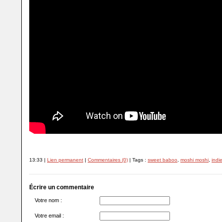
13:33 |
Lien permanent
|
Commentaires (0)
| Tags :
sweet baboo
,
moshi moshi
,
indi
Écrire un commentaire
Votre nom :
Votre email :