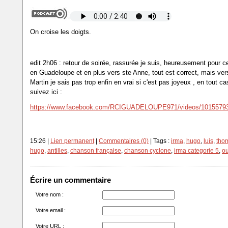
On croise les doigts.
edit 2h06 : retour de soirée, rassurée je suis, heureusement pour c
en Guadeloupe et en plus vers ste Anne, tout est correct, mais vers
Martin je sais pas trop enfin en vrai si c'est pas joyeux , en tout cas
suivez ici :
https://www.facebook.com/RCIGUADELOUPE971/videos/10155793
15:26 |
Lien permanent
|
Commentaires (0)
| Tags :
irma
,
hugo
,
luis
,
tho
hugo
,
antilles
,
chanson française
,
chanson cyclone
,
irma categorie 5
,
o
Écrire un commentaire
Votre nom :
Votre email :
Votre URL :