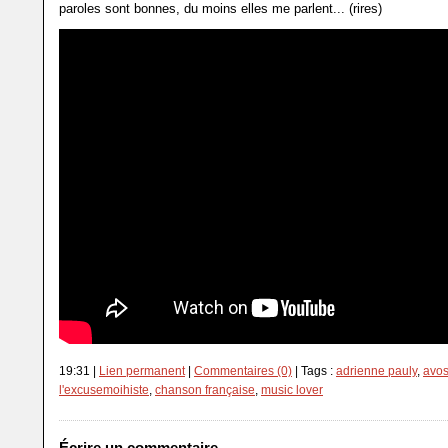
paroles sont bonnes, du moins elles me parlent... (rires)
19:31 |
Lien permanent
|
Commentaires (0)
| Tags :
adrienne pauly
,
avo
l'excusemoihiste
,
chanson française
,
music lover
Écrire un commentaire