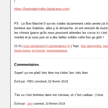
!
https://frankrabeyrolles.bandcamp.com/
PS : Le Bon Marché 0 sur les soldes bizarrement cette année j'ai 
bonheur aux Galeries, allez-y le dimanche, on est entouré de touri
les chinois (parce qu'ils nous poussent attendez les cocos ici c'es
merde) et je vous jure on a des belles soldes cette fois go girls !
22:31 |
Lien permanent
|
Commentaires (2)
| Tags :
fran rabeyrolles
,
mus
music lovers
,
en boucle
,
monomaniaque
Commentaires
Super! ça me plait! très bien ma chère Jen, très bien.
Écrit par : PBS | vendredi, 02 février 2018
T'as vu c'est bonheur dans ton cerveau, et c''est cadeau :-) love
Écrit par :
Jen
| samedi, 10 février 2018