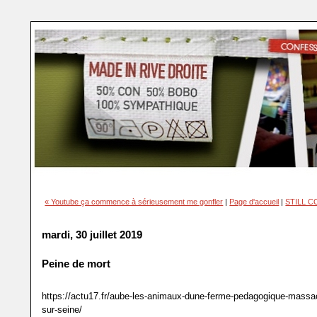
« Youtube ça commence à sérieusement me gonfler
|
Page d'accueil
|
STILL C
mardi, 30 juillet 2019
Peine de mort
https://actu17.fr/aube-les-animaux-dune-ferme-pedagogique-massa
sur-seine/