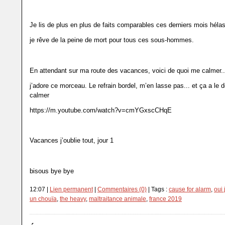
Je lis de plus en plus de faits comparables ces derniers mois hélas
je rêve de la peine de mort pour tous ces sous-hommes.
En attendant sur ma route des vacances, voici de quoi me calmer..
j’adore ce morceau. Le refrain bordel, m’en lasse pas... et ça a le
calmer
https://m.youtube.com/watch?v=cmYGxscCHqE
Vacances j’oublie tout, jour 1
bisous bye bye
12:07 |
Lien permanent
|
Commentaires (0)
| Tags :
cause for alarm
,
oui 
un chouïa
,
the heavy
,
maltraitance animale
,
france 2019