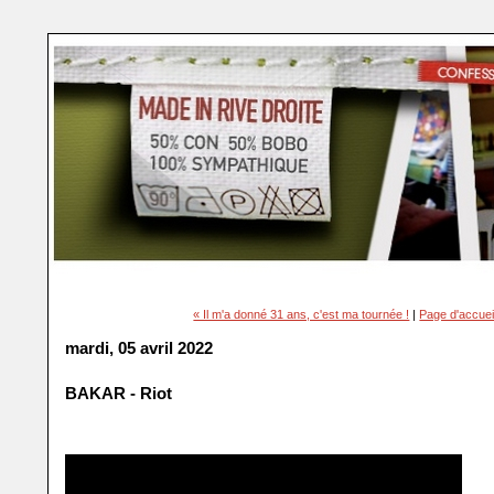
« Il m'a donné 31 ans, c'est ma tournée !
|
Page d'accuei
mardi, 05 avril 2022
BAKAR - Riot