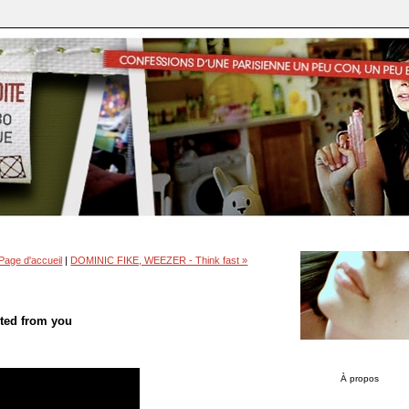
Page d'accueil
|
DOMINIC FIKE, WEEZER - Think fast »
ted from you
À propos