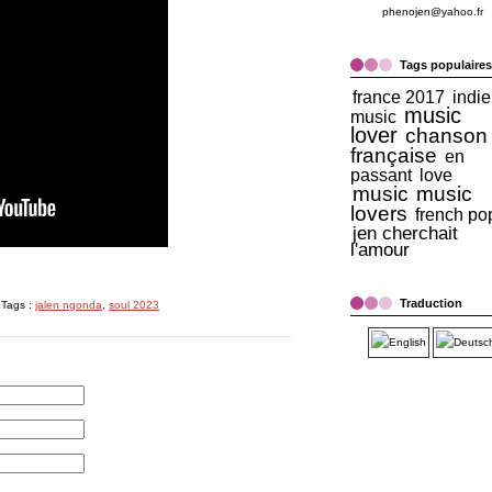
phenojen@yahoo.fr
Tags populaires
france 2017
indie
music
music
lover
chanson
française
en
passant
love
music
music
lovers
french po
jen cherchait
l'amour
Traduction
 Tags :
jalen ngonda
,
soul 2023