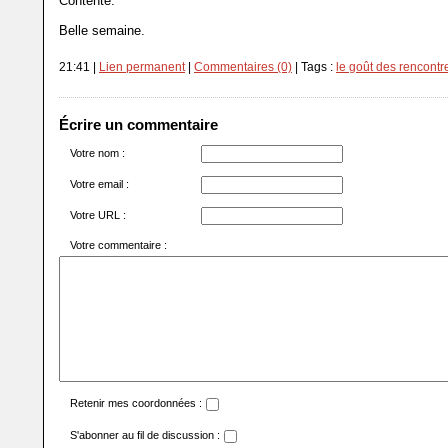
Contente.
Belle semaine.
21:41 |
Lien permanent
|
Commentaires (0)
| Tags :
le goût des rencontr
Écrire un commentaire
Votre nom :
Votre email :
Votre URL :
Votre commentaire :
Retenir mes coordonnées :
S'abonner au fil de discussion :