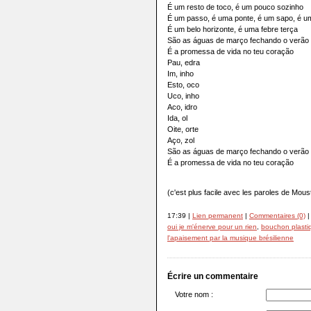
É um resto de toco, é um pouco sozinho
É um passo, é uma ponte, é um sapo, é u
É um belo horizonte, é uma febre terça
São as águas de março fechando o verão
É a promessa de vida no teu coração
Pau, edra
Im, inho
Esto, oco
Uco, inho
Aco, idro
Ida, ol
Oite, orte
Aço, zol
São as águas de março fechando o verão
É a promessa de vida no teu coração
(c'est plus facile avec les paroles de Moust
17:39 |
Lien permanent
|
Commentaires (0)
|
oui je m'énerve pour un rien
,
bouchon plasti
l'apaisement par la musique brésilienne
Écrire un commentaire
Votre nom :