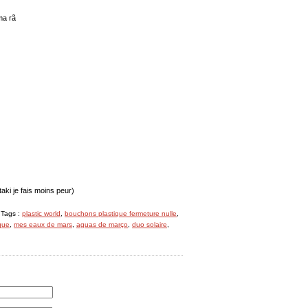
ma rã
aki je fais moins peur)
 Tags :
plastic world
,
bouchons plastique fermeture nulle
,
que
,
mes eaux de mars
,
aguas de março
,
duo solaire
,