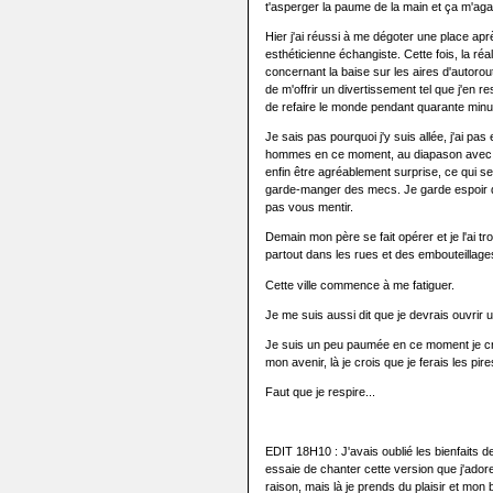
t'asperger la paume de la main et ça m'a
Hier j'ai réussi à me dégoter une place apr
esthéticienne échangiste. Cette fois, la réa
concernant la baise sur les aires d'autoro
de m'offrir un divertissement tel que j'en re
de refaire le monde pendant quarante minu
Je sais pas pourquoi j'y suis allée, j'ai pa
hommes en ce moment, au diapason avec l
enfin être agréablement surprise, ce qui s
garde-manger des mecs. Je garde espoir d
pas vous mentir.
Demain mon père se fait opérer et je l'ai tr
partout dans les rues et des embouteillage
Cette ville commence à me fatiguer.
Je me suis aussi dit que je devrais ouvrir 
Je suis un peu paumée en ce moment je croi
mon avenir, là je crois que je ferais les pi
Faut que je respire...
EDIT 18H10 : J'avais oublié les bienfaits de
essaie de chanter cette version que j'ado
raison, mais là je prends du plaisir et mon 