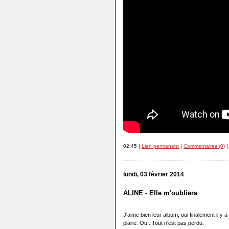
02:45 |
Lien permanent
|
Commentaires (0)
|
lundi, 03 février 2014
ALINE - Elle m'oubliera
J'aime bien leur album, oui finalement il y 
plaire. Ouf. Tout n'est pas perdu.