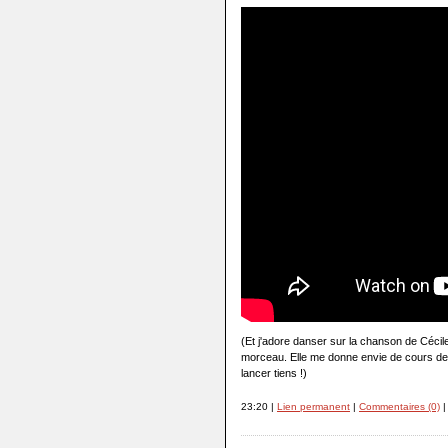
(Et j'adore danser sur la chanson de Cécile
morceau. Elle me donne envie de cours de
lancer tiens !)
23:20 |
Lien permanent
|
Commentaires (0)
|