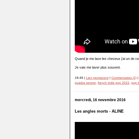
Quand je me lave les cheveux j'ai un de ce
Je vais me laver plus souvent.
18:49 |
Lien permanent
|
Commentaires (2)
|
quadra venere
,
french indie pop 2022
,
pop 
mercredi, 16 novembre 2016
Les angles morts - ALINE