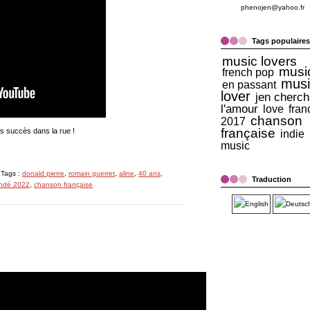
phenojen@yahoo.fr
Tags populaires
music lovers
musi
french pop
musi
en passant
lover
jen cherch
l'amour
love
fran
chanson
2017
française
s succès dans la rue !
indie
music
 Tags :
donald pierre
,
romain guerret
,
aline
,
40 ans
,
Traduction
indé 2022
,
chanson française