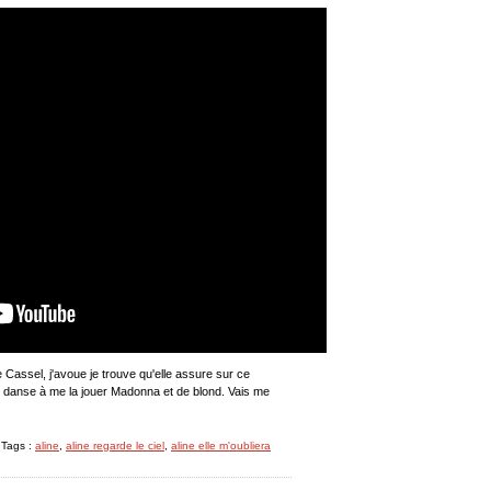
 Cassel, j'avoue je trouve qu'elle assure sur ce
 danse à me la jouer Madonna et de blond. Vais me
 Tags :
aline
,
aline regarde le ciel
,
aline elle m'oubliera