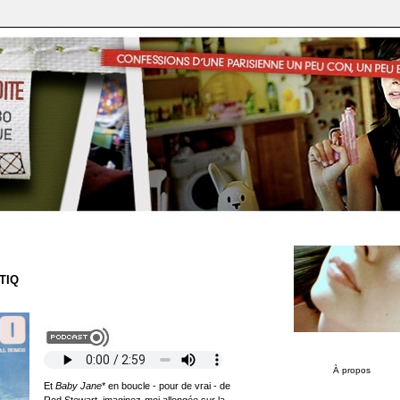
ATIQ
À propos
Et
Baby Jane
* en boucle - pour de vrai - de