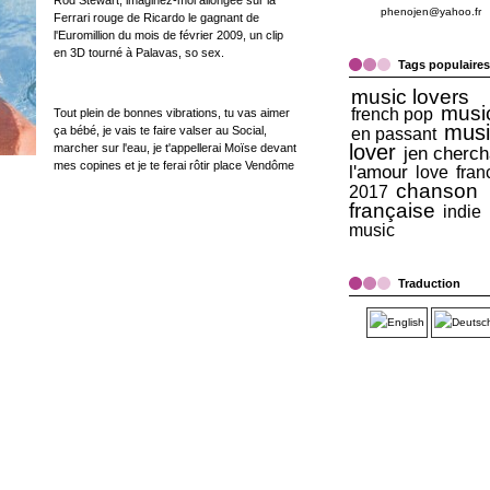
Rod Stewart, imaginez-moi allongée sur la
phenojen@yahoo.fr
Ferrari rouge de Ricardo le gagnant de
l'Euromillion du mois de février 2009, un clip
en 3D tourné à Palavas, so sex.
Tags populaires
music lovers
musi
french pop
Tout plein de bonnes vibrations, tu vas aimer
musi
ça bébé, je vais te faire valser au Social,
en passant
lover
marcher sur l'eau, je t'appellerai Moïse devant
jen cherch
mes copines et je te ferai rôtir place Vendôme
l'amour
love
fran
chanson
2017
française
indie
music
Traduction